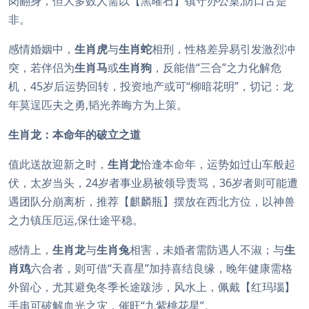
岗翻身，但大多数人需以【黑曜石】镇守办公桌,防口舌是
非。
感情婚姻中，
生肖虎
与
生肖蛇
相刑，性格差异易引发激烈冲
突，若伴侣为
生肖马
或
生肖狗
，反能借“三合”之力化解危
机，45岁后运势回转，投资地产或可“柳暗花明”，切记：龙
年莫逞匹夫之勇,韬光养晦方为上策。
生肖龙：本命年的破立之道
值此送故迎新之时，
生肖龙
恰逢本命年，运势如过山车般起
伏，太岁当头，24岁者事业易被领导责骂，36岁者则可能遭
遇团队分崩离析，推荐【麒麟瓶】摆放在西北方位，以神兽
之力镇压厄运,保仕途平稳。
感情上，
生肖龙
与
生肖兔
相害，未婚者需防遇人不淑；与
生
肖鸡
六合者，则可借“天喜星”加持喜结良缘，晚年健康需格
外留心，尤其避免冬季长途跋涉，风水上，佩戴【红玛瑙】
手串可破解血光之灾，催旺“九紫桃花星”。