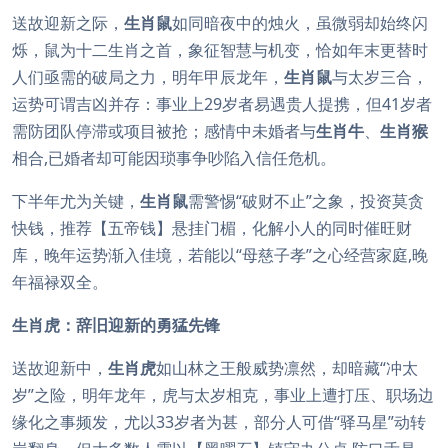
送故迎新之际，
生肖鼠
如同暗夜中的烛火，虽微弱却始终闪
烁，鼠为十二生肖之首，象征智慧与机变，恰如年末更替时
人们亟需的破局之力，明年甲辰龙年，
生肖鼠
与太岁三合，
运势可谓吉凶并存：事业上29岁者易遇贵人提携，但41岁者
需防团队停滞或项目被抢；感情中未婚者与
生肖牛
、
生肖猴
相合,已婚者却可能因琐事争吵陷入信任危机。
下半年尤为关键，
生肖鼠
需警惕“破财不止”之象，投资莫贪
快钱，推荐【五帝钱】悬挂门楣，化解小人的同时催旺财
库，晚年运势渐入佳境，若能以“母慈子孝”之心经营家庭,晚
年福禄双全。
生肖虎：辞旧迎新的勇猛先锋
送故迎新中，
生肖虎
如山林之王般威势凛然，却暗藏“冲太
岁”之险，明年龙年，虎与太岁相克，事业上遭打压、职场边
缘化之事频发，尤以33岁者为甚，部分人可借“驿马星”动转