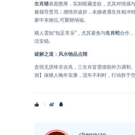
生肖猪
表面憨厚，实则暗藏贪欲，尤其对情感与
被领导责骂；感情亦波折，未婚者遇生肖相冲对
家中东南位,可聚财纳福。
猪人需知“知足常乐”，尤其避免与
生肖蛇
合作，
活安稳。
破解之道：风水物品点睛
贪得无厌终非吉兆，三生肖皆需借助外力调和
洞】保猪人晚年安康，流年不利时，行动胜于空
chengyao