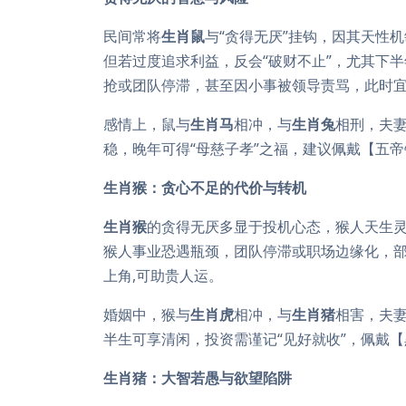
民间常将
生肖鼠
与“贪得无厌”挂钩，因其天性
但若过度追求利益，反会“破财不止”，尤其下半
抢或团队停滞，甚至因小事被领导责骂，此时宜
感情上，鼠与
生肖马
相冲，与
生肖兔
相刑，夫
稳，晚年可得“母慈子孝”之福，建议佩戴【五
生肖猴：贪心不足的代价与转机
生肖猴
的贪得无厌多显于投机心态，猴人天生灵
猴人事业恐遇瓶颈，团队停滞或职场边缘化，
上角,可助贵人运。
婚姻中，猴与
生肖虎
相冲，与
生肖猪
相害，夫
半生可享清闲，投资需谨记“见好就收”，佩戴
生肖猪：大智若愚与欲望陷阱