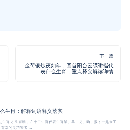
下一篇
金荷银烛夜如年，回首阳台云缥缈指代
表什么生肖，重点释义解读详情
么生肖；解释词语释义落实
,生肖龙,生肖猴，在十二生肖代表生肖鼠、马、龙、狗、猴；一起来了
幸的灵巧智者 ...