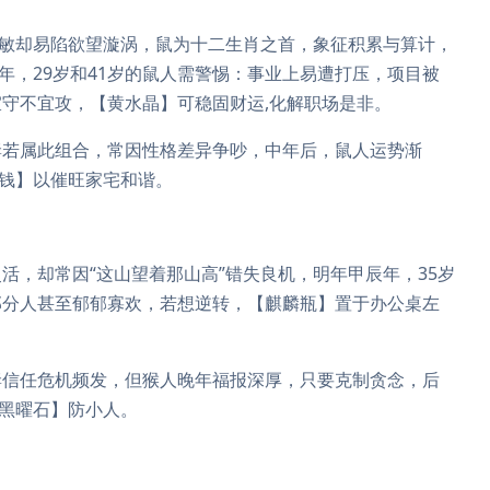
机敏却易陷欲望漩涡，鼠为十二生肖之首，象征积累与算计，
年，29岁和41岁的鼠人需警惕：事业上易遭打压，项目被
守不宜攻，【黄水晶】可稳固财运,化解职场是非。
妻若属此组合，常因性格差异争吵，中年后，鼠人运势渐
帝钱】以催旺家宅和谐。
活，却常因“这山望着那山高”错失良机，明年甲辰年，35岁
部分人甚至郁郁寡欢，若想逆转，【麒麟瓶】置于办公桌左
妻信任危机频发，但猴人晚年福报深厚，只要克制贪念，后
【黑曜石】防小人。