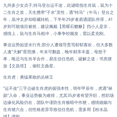
九州多少女贞子,特马登台运不改，此谜暗指生肖鼠，鼠为十
二生肖之首，天生携带“子水”灵性，遇“特马”（午马）登台之
年，虽冲太岁却暗藏转机，下半年29岁者易遇团队停滞，41
岁则可能项目被抢，建议佩戴【黑曜石貔貅】挡小人是非，
感情上，鼠与生肖马相冲，小事争吵频发，需以柔克刚。
事业运势如逆水行舟,部分人遭领导责骂郁郁寡欢，但大多数
人逢“天解”星照拂，年末可翻盘，晚年财库丰盈，母慈子
孝，唯忌与生肖羊合作，易生信任危机，破解之道：书房摆
放【文昌塔】，催旺文曲星。
生肖虎：勇猛果敢的丛林王
“运不改”三字点破生肖虎的倔强本性，明年甲辰年，虎遇“禄
勋”入命，事业运势极为难得，尤其35岁者有望升职，然职场
边缘化风险仍在，团队中谨防生肖猴暗中作梗，感情婚姻与
生肖猪六合，但性格差异导致信任危机，需多用【粉水晶
球】调和。