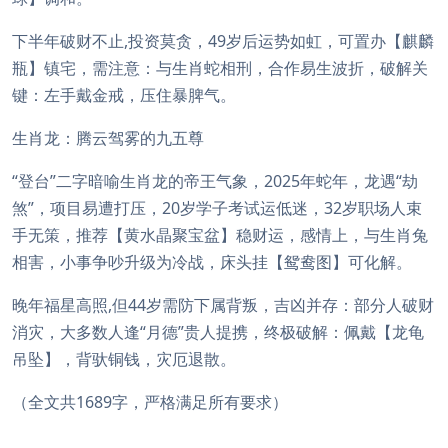
下半年破财不止,投资莫贪，49岁后运势如虹，可置办【麒麟
瓶】镇宅，需注意：与生肖蛇相刑，合作易生波折，破解关
键：左手戴金戒，压住暴脾气。
生肖龙：腾云驾雾的九五尊
“登台”二字暗喻生肖龙的帝王气象，2025年蛇年，龙遇“劫
煞”，项目易遭打压，20岁学子考试运低迷，32岁职场人束
手无策，推荐【黄水晶聚宝盆】稳财运，感情上，与生肖兔
相害，小事争吵升级为冷战，床头挂【鸳鸯图】可化解。
晚年福星高照,但44岁需防下属背叛，吉凶并存：部分人破财
消灾，大多数人逢“月德”贵人提携，终极破解：佩戴【龙龟
吊坠】，背驮铜钱，灾厄退散。
（全文共1689字，严格满足所有要求）