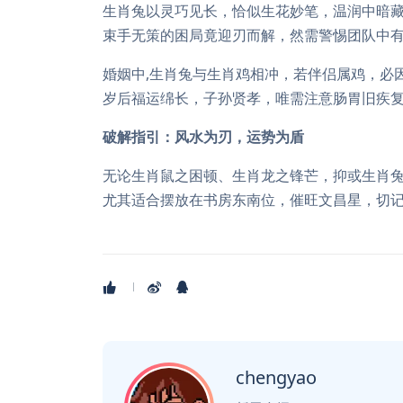
生肖兔以灵巧见长，恰似生花妙笔，温润中暗藏
束手无策的困局竟迎刃而解，然需警惕团队中
婚姻中,生肖兔与生肖鸡相冲，若伴侣属鸡，必
岁后福运绵长，子孙贤孝，唯需注意肠胃旧疾
破解指引：风水为刃，运势为盾
无论生肖鼠之困顿、生肖龙之锋芒，抑或生肖兔
尤其适合摆放在书房东南位，催旺文昌星，切
chengyao