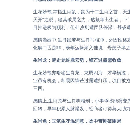
生花妙笔,常指生肖鼠，鼠为十二生肖之首，天
天开”之说，喻其破局之力，然鼠年出生者，下半
目推进极为顺利；但41岁则遭团队停滞，甚或
感情婚姻中,生肖鼠若与生肖马相冲，必因性格
化解口舌是非，晚年运势渐入佳境，母慈子孝之
生肖龙：笔走龙蛇腾云势，锋芒过盛需收敛
生花妙笔亦暗喻生肖龙，龙腾四海，才华横溢，
业虽有机会，却易因锋芒过露遭打压，项目被抢
三四。
感情上,生肖龙与生肖狗相刑，小事争吵能演变
回转，早年积累人脉爆发，经商者可得莫大助
生肖兔：玉笔生花温润意，柔中带刚破困局