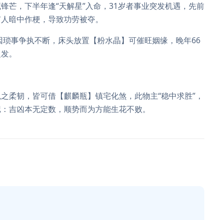
锋芒，下半年逢“天解星”入命，31岁者事业突发机遇，先前
有人暗中作梗，导致功劳被夺。
因琐事争执不断，床头放置【粉水晶】可催旺姻缘，晚年66
复发。
之柔韧，皆可借【麒麟瓶】镇宅化煞，此物主“稳中求胜”，
记：吉凶本无定数，顺势而为方能生花不败。