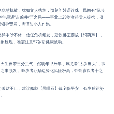
生聪慧机敏，犹如文人执笔，顷刻间妙语连珠，民间有“鼠咬
年易遇“吉凶并行”之局——事业上29岁者得贵人提携，项
遭领导责骂，需谨防小人作祟。
差异争吵不休，信任危机频发，建议卧室摆放【铜葫芦】，
象显现，唯需注意57岁后健康波动。
天生自带三分贵气，然明年甲辰年，属龙者“太岁当头”，事
之事频发，35岁者职场边缘化风险极高，郁郁寡欢者十之
为破财不止，建议佩戴【黑曜石】镇宅保平安，45岁后运势
力。