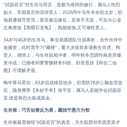
“拭面容言”对生肖马而言，是极为难得的修行，属马人性烈
如火，常因直言快语得罪人，2026丙午马年本命犯太岁，职
场易遭领导责骂，甚至被边缘化，若束手无策，可在办公桌
左角摆放【黑曜石龙龟】，既能镇煞,又可催旺贵人。
34岁与46岁的生肖马，事业易遇团队分崩离析，合作伙伴中
途撤资，此时需学习“藏锋”，重大决策前多请教生肖虎、狗
贵人，感情上，与生肖鼠相冲者，明年秋冬恐因性格差异爆
发冷战；已婚者则要警惕财务纠纷，卧室悬挂【和合二仙
图】可缓解矛盾。
晚年驿马星动，63岁后或移居他乡，但需防78岁心脑血管急
症，随身携带【朱砂手串】保平安，属马人若能学会拭面容
言,便是将烈火炼成真金。
生肖猴：巧舌如簧反为累，藏拙守愚方为智
生肖猴最需领悟“拭面容言”的真意，天生聪慧却常因卖弄才