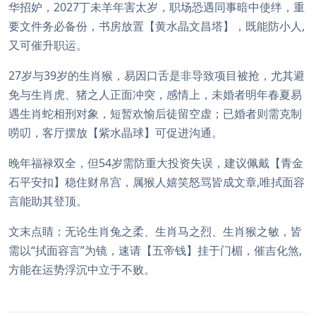
华招妒，2027丁未羊年害太岁，职场恐遇同事暗中使绊，重
要文件务必备份，书房放置【黄水晶文昌塔】，既能防小人,
又可催升职运。
27岁与39岁的生肖猴，易因口舌是非导致项目被抢，尤其避
免与生肖虎、猪之人正面冲突，感情上，未婚者明年春夏易
遇生肖蛇相刑对象，短暂欢愉后徒留空虚；已婚者则需克制
唠叨，客厅摆放【紫水晶球】可促进沟通。
晚年福禄双全，但54岁需防重大投资失误，建议佩戴【青金
石平安扣】稳住财帛宫，属猴人嬉笑怒骂皆成文章,唯拭面容
言能助其登顶。
文末点睛：无论生肖兔之柔、生肖马之烈、生肖猴之敏，皆
需以“拭面容言”为镜，速请【五帝钱】挂于门楣，催吉化煞,
方能在运势浮沉中立于不败。