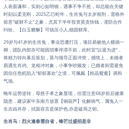
人表面谦和，实则心如明镜，遇事不争不抢，却总能在关键
时刻以柔克刚，2025乙巳蛇年，生肖兔与太岁相刑，需格外
留意“破财不止”之象，尤其下半年投资莫贪快钱，谨防合作
纠纷。【白玉貔貅】可镇压小人,稳固财库。
29岁与41岁的生肖兔，事业恐遭打压，项目易被他人横插一
脚，团队内部亦可能因琐事停滞不前，此时宜“以退为进”，
将精力转向幕后策划，莫与领导正面冲突，感情上，未婚者
易遇生肖鸡、龙相冲对象，小事争吵频发；已婚者则需避免
因信任危机陷入“郁郁寡欢”之境，可佩戴【粉晶鸳鸯】调和
气场。
晚年运势逆转，母慈子孝之象显现，但需注意68岁前后健康
隐患，建议家中东南方放置【铜葫芦】化解病气，属兔人一
生吉凶并存，拭面容言是保护色,亦是破局之钥。
生肖马：烈火逢春需自省，锋芒过盛招是非