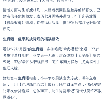
情感方面与
生肖虎
相刑，未婚者易因性格差异郁郁寡欢，已
婚者信任危机频发，农历七月需格外谨慎，可于床头放置
【粉晶鸳鸯】调和，晚年福运深厚，惟49岁后需注意呼吸道
疾病。
生肖猪：坐享其成背后的福祸相依
看似“花好月圆”的
生肖猪
，实则暗藏“攀爬潜登”之艰，27岁
者事业遭打压时，莫要束手无策，建议佩戴【金发晶】增强
气场，33岁者团队若现停滞，速在东南方摆放【龙龟摆件】
催旺人缘。
婚姻宫与
生肖猴
相害，小事争吵易演变为冷战，明年立春
后，可用【红玛瑙同心结】破解，晚年财库丰盈，但54岁需
防亲友借贷拖累，总体而言，此生肖需牢记“鬼蜮伎俩终不敌
厚道心”。