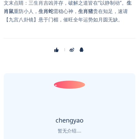
文末点睛：三生肖吉凶并存，破解之道皆在“以静制动”。
生
肖鼠
重防小人，
生肖蛇
需稳心神，
生肖猪
贵在知足，速请
【九宫八卦镜】悬于门楣，催旺全年运势如月圆无缺。
chengyao
暂无介绍....