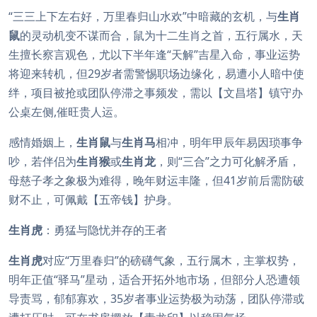
“三三上下左右好，万里春归山水欢”中暗藏的玄机，与
生肖
鼠
的灵动机变不谋而合，鼠为十二生肖之首，五行属水，天
生擅长察言观色，尤以下半年逢“天解”吉星入命，事业运势
将迎来转机，但29岁者需警惕职场边缘化，易遭小人暗中使
绊，项目被抢或团队停滞之事频发，需以【文昌塔】镇守办
公桌左侧,催旺贵人运。
感情婚姻上，
生肖鼠
与
生肖马
相冲，明年甲辰年易因琐事争
吵，若伴侣为
生肖猴
或
生肖龙
，则“三合”之力可化解矛盾，
母慈子孝之象极为难得，晚年财运丰隆，但41岁前后需防破
财不止，可佩戴【五帝钱】护身。
生肖虎
：勇猛与隐忧并存的王者
生肖虎
对应“万里春归”的磅礴气象，五行属木，主掌权势，
明年正值“驿马”星动，适合开拓外地市场，但部分人恐遭领
导责骂，郁郁寡欢，35岁者事业运势极为动荡，团队停滞或