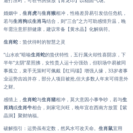
遭打压时，可在书房摆放【青龙印】以稳固气场。
婚姻中，
生肖虎
与
生肖猴
相冲，性格差异易引发信任危机，
若与
生肖狗
或
生肖马
结合，则“三合”之力可助感情升温，晚
年需注意肝胆健康，建议常备【黄水晶】化解病符。
生肖蛇
：蛰伏待时的智慧之灵
“山水欢”暗喻
生肖蛇
的蛰伏特性，五行属火却性喜阴凉，下
半年“太阴”星照拂，女性贵人运十分强劲，但职场中易被同
事孤立，束手无策时可佩戴【红玛瑙】增强人缘，33岁者事
业运势吉凶并存，部分人项目被抢,但大多数人年末可得意外
之财。
感情上，
生肖蛇
与
生肖猪
相冲，莫大意因小事争吵，若与
生
肖鸡
或
生肖牛
相合，则家宅兴旺，晚年宜在西南方放置【紫
晶洞】聚财纳福。
破解指引：运势虽有定数，然风水可改天命。
生肖鼠
宜用