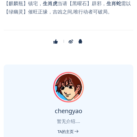
【麒麟瓶】镇宅，
生肖虎
当请【黑曜石】辟邪，
生肖蛇
需以
【绿幽灵】催旺正缘，吉凶之间,唯行动者可破局。
chengyao
暂无介绍....
TA的主页