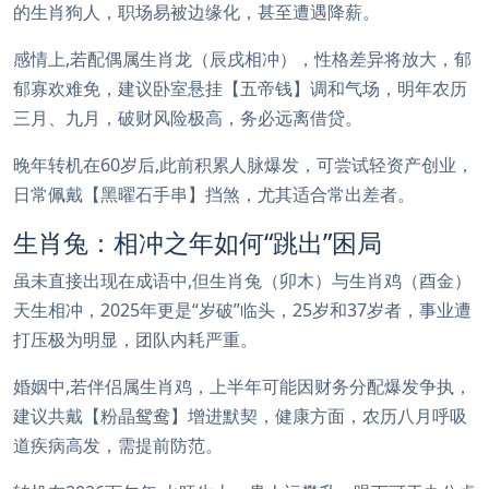
的生肖狗人，职场易被边缘化，甚至遭遇降薪。
感情上,若配偶属生肖龙（辰戌相冲），性格差异将放大，郁
郁寡欢难免，建议卧室悬挂【五帝钱】调和气场，明年农历
三月、九月，破财风险极高，务必远离借贷。
晚年转机在60岁后,此前积累人脉爆发，可尝试轻资产创业，
日常佩戴【黑曜石手串】挡煞，尤其适合常出差者。
生肖兔：相冲之年如何“跳出”困局
虽未直接出现在成语中,但生肖兔（卯木）与生肖鸡（酉金）
天生相冲，2025年更是“岁破”临头，25岁和37岁者，事业遭
打压极为明显，团队内耗严重。
婚姻中,若伴侣属生肖鸡，上半年可能因财务分配爆发争执，
建议共戴【粉晶鸳鸯】增进默契，健康方面，农历八月呼吸
道疾病高发，需提前防范。