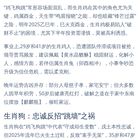
“鸡飞狗跳”常形容场面混乱，而生肖鸡在其中的角色尤为关
键，鸡属酉金，天生带“鸣晨报晓”之能，却也暗藏“锋芒过露”
之险，明年2025乙巳年，巳火克酉金，生肖鸡极易陷入“破
财不止”的困境，尤其下半年投资需谨慎，莫被高利诱惑。
事业上,29岁和41岁的生肖鸡人，恐遭团队停滞或项目被抢，
领导责骂频发，建议佩戴【黄水晶貔貅】稳固财运，化解小
人，感情方面，若伴侣属生肖兔（卯酉相冲），小事争吵恐
升级为信任危机，需以柔克刚。
晚年运势吉凶并存：部分人母慈子孝，家宅安宁；但大多数
人因早年积劳，50岁后健康亮红灯，破解之道在于家中东南
位摆放【麒麟瓶】，催旺家运。
生肖狗：忠诚反招“跳墙”之祸
生肖狗在“鸡飞狗跳”中代表“守成却生变数”，戌土本性忠诚，
但2025年流年巳火生土过旺，反致“束手无策”，35岁和47岁