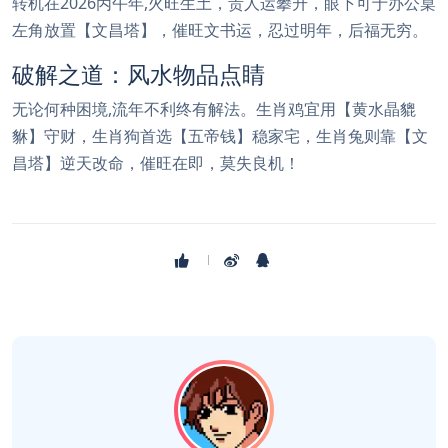
转机在2026丙午年,火旺生土，贵人运攀升，眼下可于办公桌
左角放置【文昌塔】，催旺文书运，忍过明年，后福无穷。
破解之道：风水物品点睛
无论何种困境,流年不利终有解法。生肖鸡宜用【黄水晶貔
貅】守财，生肖狗首选【五帝钱】稳家宅，生肖兔则靠【文
昌塔】逆天改命，催旺在即，莫失良机！