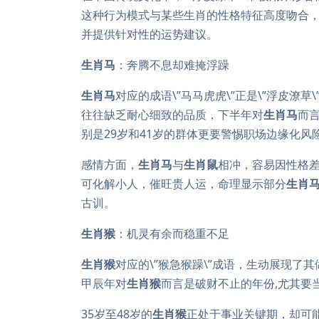
这种行为模式与某些生肖的性格特征高度吻合，
并提供针对性的运势建议。
生肖马
：奔腾不息却难掩浮躁
生肖马
对应的成语\”马马虎虎\”正是\”浮皮
往往缺乏耐心细致的品质，下半年对
生肖马
而
别是29岁和41岁的群体更要警惕职场边缘化风
感情方面，
生肖马
与
生肖鼠
相冲，容易因性格
可化解小人，催旺贵人运，命理显示部分
生肖
古训。
生肖猴
：机灵有余而稳重不足
生肖猴
对应的\”猴急猴躁\”成语，生动展现
甲辰年对
生肖猴
而言是破财不止的年份,尤其要
35岁至48岁的
生肖猴
正处于事业关键期，却可