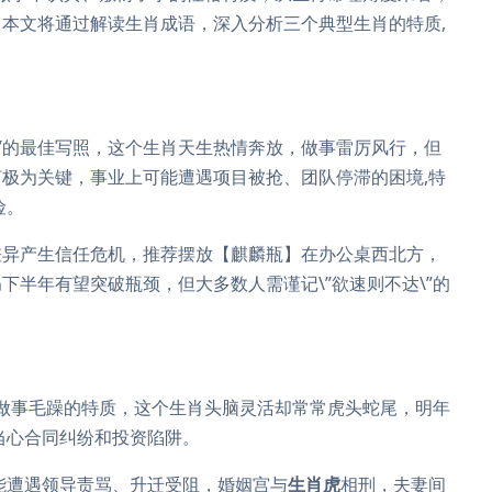
本文将通过解读生肖成语，深入分析三个典型生肖的特质,
潦草\”的最佳写照，这个生肖天生热情奔放，做事雷厉风行，但
言极为关键，事业上可能遭遇项目被抢、团队停滞的困境,特
险。
差异产生信任危机，推荐摆放【麒麟瓶】在办公桌西北方，
马
下半年有望突破瓶颈，但大多数人需谨记\”欲速则不达\”的
了其做事毛躁的特质，这个生肖头脑灵活却常常虎头蛇尾，明年
当心合同纠纷和投资陷阱。
能遭遇领导责骂、升迁受阻，婚姻宫与
生肖虎
相刑，夫妻间