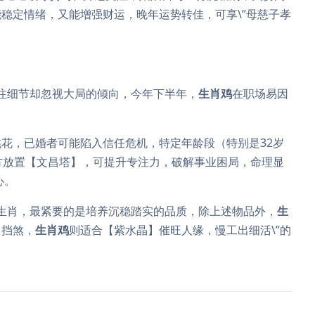
稳定情绪，又能增强财运，晚年运势转佳，可享\”母慈子孝
注细节却忽视大局的倾向，今年下半年，
生肖鸡
在职场易因
。
花，已婚者可能陷入信任危机，特定年龄段（特别是32岁
方放置【文昌塔】，可提升专注力，破解事业困局，命理显
心。
的生肖，最紧要的是培养沉稳踏实的品质，除上述物品外，
生
】挡煞，
生肖鸡
则适合【紫水晶】催旺人缘，慢工出细活\”的