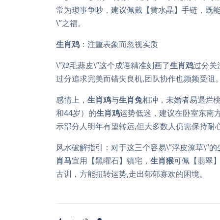
常为琐事争吵，建议佩戴【黄水晶】手链，既能
\”之福。
生肖鸡
：注重表象而忽视实质
\”鸡毛蒜皮\”这个成语精准刻画了
生肖鸡
过分关
过分追求完美而错失良机,团队协作也频频受阻
感情上，
生肖鸡
与
生肖兔
相冲，未婚者易遇烂桃
和44岁）的
生肖鸡
运势低迷，建议在卧室东南
示部分人明年有望转运,但大多数人仍需保持耐
风水破解指引：对于这三个容易\”浮皮潦草\”
肖马
宜用【黑曜石】镇宅，
生肖猴
可佩【翡翠
古训，方能扭转运势,走出郁郁寡欢的困境。