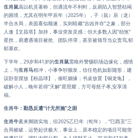
生肖鼠
虽以机灵著称，但遇流年不利时，反易陷入智慧枯竭
的困境，尤其在明年甲辰年（2025年），子（鼠）辰（龙）
半合水局，表面看似顺遂，实则暗藏“吉凶并存”之象，部分
人逢【文昌塔】加持，事业突发灵感；但大多数人因“劫煞”
星扰，易遭遇项目被抢、团队停滞，甚至被领导当众责骂,郁
郁寡欢。
下半年，29岁和41岁的
生肖鼠
需格外警惕职场边缘化，感情
上，与
生肖马
相冲，小事争吵频发，信任危机如影随形，建
议卧室摆放【粉晶球】，催旺姻缘；书桌放置【铜龙龟】，
破解小人，晚年若得“天解”星照耀，方可母慈子孝,安享清
福。
生肖牛：勤恳反遭“计无所施”之困
生肖牛
素来脚踏实地，但2025乙巳年（蛇年），“巳酉丑”三
合局被破，运势起伏极大，事业上，原本稳定的项目可能突