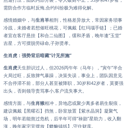
然遭打压，团队内部分裂，令人破财不止，35岁和47岁者，
需防合作方临时反悔,合约纠纷极为难得化解。
感情婚姻中，与
生肖羊
相刑，性格差异放大，常因家务琐事
冷战，未婚者若想催旺桃花，可佩戴【红玛瑙手链】；已婚
者宜在客厅悬挂【和合二仙图】，缓和矛盾，晚年逢“玉堂”
吉星，方可摆脱劳碌命,子孙贤孝。
生肖虎：强势背后暗藏“计无所施”
生肖虎
天生胆识过人，但2026丙午年（马年），“寅午”半合
火局过旺，反致脾气暴躁，决策失误，事业上，团队因意见
不合停滞不前，部分人甚至被降职，30岁和42岁者，莫要强
出头，否则领导责骂事小,客户流失事大。
感情方面，与
生肖猴
相冲，异地恋或聚少离多者易生裂痕，
建议佩戴【黑曜石】挡煞，卧室放置【紫水晶洞】凝聚气
场，明年若能熬过危机，后半年可得“禄勋”星助力，收入翻
涨，晚年家宅宜摆放【貔貅镇纸】,守住财库。