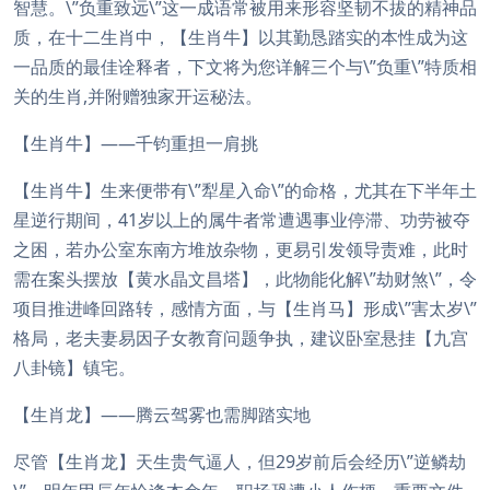
智慧。\”负重致远\”这一成语常被用来形容坚韧不拔的精神品
质，在十二生肖中，【生肖牛】以其勤恳踏实的本性成为这
一品质的最佳诠释者，下文将为您详解三个与\”负重\”特质相
关的生肖,并附赠独家开运秘法。
【生肖牛】——千钧重担一肩挑
【生肖牛】生来便带有\”犁星入命\”的命格，尤其在下半年土
星逆行期间，41岁以上的属牛者常遭遇事业停滞、功劳被夺
之困，若办公室东南方堆放杂物，更易引发领导责难，此时
需在案头摆放【黄水晶文昌塔】，此物能化解\”劫财煞\”，令
项目推进峰回路转，感情方面，与【生肖马】形成\”害太岁\”
格局，老夫妻易因子女教育问题争执，建议卧室悬挂【九宫
八卦镜】镇宅。
【生肖龙】——腾云驾雾也需脚踏实地
尽管【生肖龙】天生贵气逼人，但29岁前后会经历\”逆鳞劫