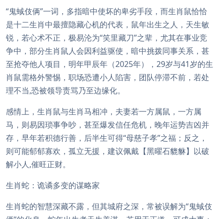
“鬼蜮伎俩”一词，多指暗中使坏的卑劣手段，而生肖鼠恰恰
是十二生肖中最擅隐藏心机的代表，鼠年出生之人，天生敏
锐，若心术不正，极易沦为“笑里藏刀”之辈，尤其在事业竞
争中，部分生肖鼠人会因利益驱使，暗中挑拨同事关系，甚
至抢夺他人项目，明年甲辰年（2025年），29岁与41岁的生
肖鼠需格外警惕，职场恐遭小人陷害，团队停滞不前，若处
理不当,恐被领导责骂乃至边缘化。
感情上，生肖鼠与生肖马相冲，夫妻若一方属鼠，一方属
马，则易因琐事争吵，甚至爆发信任危机，晚年运势吉凶并
存，早年若积德行善，后半生可得“母慈子孝”之福；反之，
则可能郁郁寡欢，孤立无援，建议佩戴【黑曜石貔貅】以破
解小人,催旺正财。
生肖蛇：诡谲多变的谋略家
生肖蛇的智慧深藏不露，但其城府之深，常被误解为“鬼蜮伎