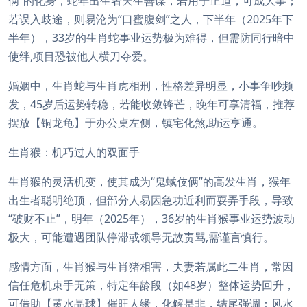
俩”的化身，蛇年出生者天生善谋，若用于正道，可成大事；
若误入歧途，则易沦为“口蜜腹剑”之人，下半年（2025年下
半年），33岁的生肖蛇事业运势极为难得，但需防同行暗中
使绊,项目恐被他人横刀夺爱。
婚姻中，生肖蛇与生肖虎相刑，性格差异明显，小事争吵频
发，45岁后运势转稳，若能收敛锋芒，晚年可享清福，推荐
摆放【铜龙龟】于办公桌左侧，镇宅化煞,助运亨通。
生肖猴：机巧过人的双面手
生肖猴的灵活机变，使其成为“鬼蜮伎俩”的高发生肖，猴年
出生者聪明绝顶，但部分人易因急功近利而耍弄手段，导致
“破财不止”，明年（2025年），36岁的生肖猴事业运势波动
极大，可能遭遇团队停滞或领导无故责骂,需谨言慎行。
感情方面，生肖猴与生肖猪相害，夫妻若属此二生肖，常因
信任危机束手无策，特定年龄段（如48岁）整体运势回升，
可借助【黄水晶球】催旺人缘，化解是非，结尾强调：风水