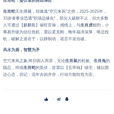
生肖蛇：蛰伏者的吉凶博弈
生肖蛇
天生擅藏，却难逃“空穴来风”之扰，2025-2025年，
33岁者事业恐遇“职场边缘化”，部分人破财不止，但大多数
人可通过【麒麟瓶】催旺官禄，感情上，与
生肖虎
相刑，小
事易升级为信任危机，需以柔克刚，晚年福泽深厚，唯忌投
机，破解之道在于：以静制动，谣言不攻自破。
风水为盾，智慧为矛
空穴来风之象,终归因人而异，无论
生肖鼠
的机敏、
生肖兔
的
隐忍，抑或
生肖蛇
的蛰伏，皆需以【五帝钱】镇宅，辅以豁
达心态，切记：流年吉凶并存，行动方能转危为安。