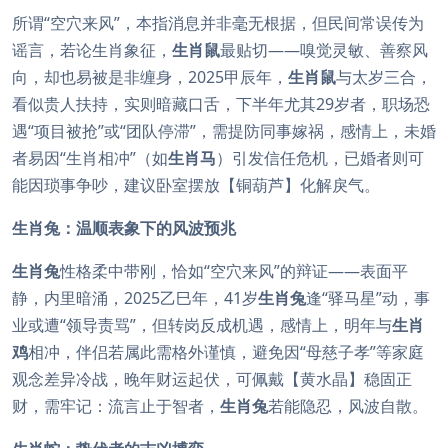
所谓“空穴来风”，本指消息并非毫无根据，但民间常误传为
谣言，若论生肖象征，
生肖鼠
最贴切——嗅觉灵敏、善察风
向，却也易被是非缠身，2025甲辰年，
生肖鼠
与太岁三合，
看似贵人扶持，实则暗藏口舌，下半年尤其29岁者，职场恐
遇“项目被抢”或“团队停滞”，需提防同事嫁祸，感情上，未婚
者易因“生肖相冲”（如
生肖马
）引发信任危机，已婚者则可
能因琐事争吵，建议卧室摆放【铜葫芦】化解戾气。
生肖兔：温顺表象下的风波预兆
生肖兔
性格柔中带刚，恰如“空穴来风”的辩证——表面平
静，内里暗涌，2025乙巳年，41岁
生肖兔
逢“驿马星”动，事
业或遭“领导责骂”，但转岗反成机遇，感情上，明年与
生肖
鸡
相冲，伴侣若属此需格外谨慎，避免因“母慈子孝”等家庭
观念差异冷战，晚年财运起伏，可佩戴【黄水晶】稳固正
财，需牢记：流言止于智者，
生肖兔
若能隐忍，风波自散。