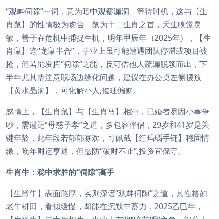
“观衅伺隙”一词，意为暗中观察漏洞、等待时机，这与【生
肖鼠】的性情极为吻合，鼠为十二生肖之首，天生嗅觉灵
敏，善于在危机中捕捉生机，明年甲辰年（2025年），【生
肖鼠】逢“龙鼠半合”，事业上虽可能遭遇团队停滞或项目被
抢，但若能发挥“伺隙”之能，反可借他人疏漏脱颖而出，下
半年尤其需注意职场边缘化问题，建议在办公桌左侧摆放
【黄水晶洞】，可化解小人,催旺偏财。
感情上，【生肖鼠】与【生肖马】相冲，已婚者易因小事争
吵，需谨记“母慈子孝”之道，多包容伴侣，29岁和41岁是关
键年龄，此年段若郁郁寡欢，可佩戴【红玛瑙手链】稳固情
缘，晚年财运亨通，但需防“破财不止”,投资宜保守。
生肖牛：稳中求胜的“伺隙”高手
【生肖牛】表面憨厚，实则深谙“观衅伺隙”之道，其性格如
老牛耕田，看似缓慢，却能在沉默中蓄力，2025乙巳年，