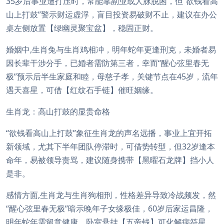
35岁后事业遭打压时，常能靠副业或人脉脱困，但“欲钱看高
山上打鼓”警示财运虚浮，盲目投资易破财不止，建议在办公
桌左侧放置【绿幽灵聚宝盆】，稳固正财。
婚姻中,生肖兔与生肖鸡相冲，明年蛇年更逢刑克，未婚者易
因长辈干涉分手，已婚者需防第三者，幸而“醒心弦里春无
极”预示后半生家庭和睦，母慈子孝，关键节点在45岁，流年
遇天喜星，可借【红纹石手链】催旺姻缘。
生肖龙：高山打鼓的显贵命格
“欲钱看高山上打鼓”象征生肖龙的声名远播，事业上宜开拓
新领域，尤其下半年团队停滞时，可借势转型，但32岁逢本
命年，易被领导责骂，建议随身携带【黑曜石龙牌】挡小人
是非。
感情方面,生肖龙与生肖狗相刑，性格差异导致冷战频发，然
“醒心弦里春无极”暗示晚年子女缘极佳，60岁后家运昌隆，
明年蛇年需留意健康，卧室悬挂【五帝钱】可化解病符星，