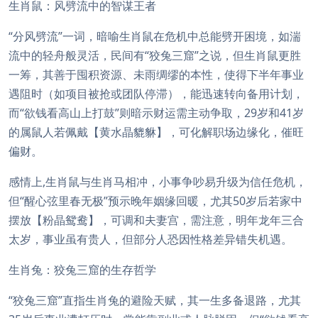
生肖鼠：风劈流中的智谋王者
“分风劈流”一词，暗喻生肖鼠在危机中总能劈开困境，如湍
流中的轻舟般灵活，民间有“狡兔三窟”之说，但生肖鼠更胜
一筹，其善于囤积资源、未雨绸缪的本性，使得下半年事业
遇阻时（如项目被抢或团队停滞），能迅速转向备用计划，
而“欲钱看高山上打鼓”则暗示财运需主动争取，29岁和41岁
的属鼠人若佩戴【黄水晶貔貅】，可化解职场边缘化，催旺
偏财。
感情上,生肖鼠与生肖马相冲，小事争吵易升级为信任危机，
但“醒心弦里春无极”预示晚年姻缘回暖，尤其50岁后若家中
摆放【粉晶鸳鸯】，可调和夫妻宫，需注意，明年龙年三合
太岁，事业虽有贵人，但部分人恐因性格差异错失机遇。
生肖兔：狡兔三窟的生存哲学
“狡兔三窟”直指生肖兔的避险天赋，其一生多备退路，尤其