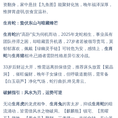
资翻身，家中悬挂【九鱼图】能聚财化煞，晚年福泽深厚，
惟脾胃虚弱,饮食宜温补。
生肖蛇：蛰伏东山与暗藏锋芒
生肖蛇
的“高卧”实为伺机而动，2025年龙蛇相生，事业虽有
团队停滞之困，却暗藏晋升机遇，27岁者若被领导责骂，莫
郁郁寡欢，佩戴【绿幽灵手链】可转危为安，感情上，
生肖
蛇
与
生肖猪
相冲,已婚者需防性格差异引发冷战。
33岁后财运大开，惟需远离担保借贷，推荐床头放置【紫晶
洞】，催旺偏财，晚年子女缘佳，但呼吸道脆弱，需常备
【白玉葫芦】净化气场，蛇行曲折,终见青云。
破解指引：风水为刃，运势可逆
无论
生肖虎
的龙虎相争、
生肖兔
的害太岁，抑或
生肖蛇
的暗
流涌动，皆需借风水之物破局。【麒麟瓶】镇宅、【黑曜