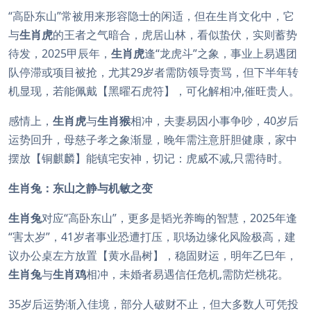
“高卧东山”常被用来形容隐士的闲适，但在生肖文化中，它
与
生肖虎
的王者之气暗合，虎居山林，看似蛰伏，实则蓄势
待发，2025甲辰年，
生肖虎
逢“龙虎斗”之象，事业上易遇团
队停滞或项目被抢，尤其29岁者需防领导责骂，但下半年转
机显现，若能佩戴【黑曜石虎符】，可化解相冲,催旺贵人。
感情上，
生肖虎
与
生肖猴
相冲，夫妻易因小事争吵，40岁后
运势回升，母慈子孝之象渐显，晚年需注意肝胆健康，家中
摆放【铜麒麟】能镇宅安神，切记：虎威不减,只需待时。
生肖兔：东山之静与机敏之变
生肖兔
对应“高卧东山”，更多是韬光养晦的智慧，2025年逢
“害太岁”，41岁者事业恐遭打压，职场边缘化风险极高，建
议办公桌左方放置【黄水晶树】，稳固财运，明年乙巳年，
生肖兔
与
生肖鸡
相冲，未婚者易遇信任危机,需防烂桃花。
35岁后运势渐入佳境，部分人破财不止，但大多数人可凭投