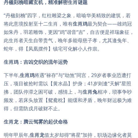
丹楹刻桷暗藏玄机，精准解密生肖谜题
“丹楹刻桷”四字，红柱雕梁之象，暗喻华美精致的建筑，若
将此意境投射至十二生肖，唯有
生肖鸡
最为契合——雄鸡冠
如朱丹，羽若雕饰，更因“鸡”谐音“吉”，自古便是祥瑞象征，
此生肖者天生自带贵气，晚年多能母慈子孝，尤其逢兔年、
蛇年，得【凤凰摆件】镇宅可化解小人作祟。
生肖鸡：吉凶交织的流年运势
下半年,
生肖鸡
将遇“禄存”与“劫煞”同宫，29岁者事业恐遭打
压，项目被抢时需以【黄水晶】护身；41岁则逢“天解”星照
拂，团队停滞之困可破，感情上，与
生肖兔
相冲，琐事争吵
频发，若床头放置【鸳鸯枕】能缓和矛盾，晚年财运极为难
得，但需防戌月破财不止。
生肖龙：腾云驾雾的起伏命格
明年甲辰年,
生肖龙
值太岁却得“将星”加持，职场边缘化者莫