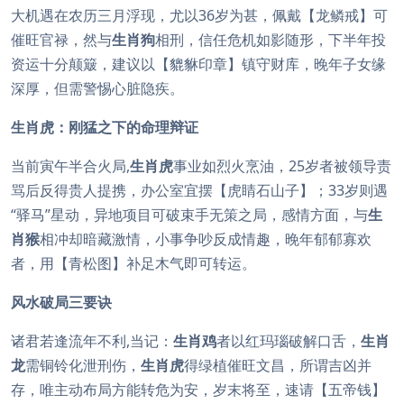
大机遇在农历三月浮现，尤以36岁为甚，佩戴【龙鳞戒】可
催旺官禄，然与
生肖狗
相刑，信任危机如影随形，下半年投
资运十分颠簸，建议以【貔貅印章】镇守财库，晚年子女缘
深厚，但需警惕心脏隐疾。
生肖虎：刚猛之下的命理辩证
当前寅午半合火局,
生肖虎
事业如烈火烹油，25岁者被领导责
骂后反得贵人提携，办公室宜摆【虎睛石山子】；33岁则遇
“驿马”星动，异地项目可破束手无策之局，感情方面，与
生
肖猴
相冲却暗藏激情，小事争吵反成情趣，晚年郁郁寡欢
者，用【青松图】补足木气即可转运。
风水破局三要诀
诸君若逢流年不利,当记：
生肖鸡
者以红玛瑙破解口舌，
生肖
龙
需铜铃化泄刑伤，
生肖虎
得绿植催旺文昌，所谓吉凶并
存，唯主动布局方能转危为安，岁末将至，速请【五帝钱】