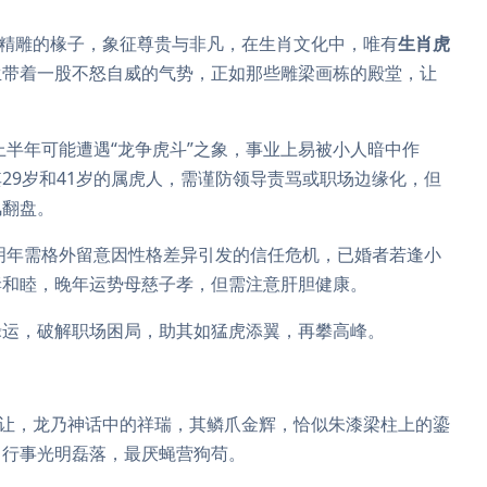
与精雕的椽子，象征尊贵与非凡，在生肖文化中，唯有
生肖虎
生带着一股不怒自威的气势，正如那些雕梁画栋的殿堂，让
上半年可能遭遇“龙争虎斗”之象，事业上易被小人暗中作
29岁和41岁的属虎人，需谨防领导责骂或职场边缘化，但
风翻盘。
明年需格外留意因性格差异引发的信任危机，已婚者若逢小
妻和睦，晚年运势母慈子孝，但需注意肝胆健康。
禄运，破解职场困局，助其如猛虎添翼，再攀高峰。
让，龙乃神话中的祥瑞，其鳞爪金辉，恰似朱漆梁柱上的鎏
，行事光明磊落，最厌蝇营狗苟。