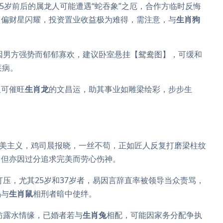
5岁前后的属龙人可能遭遇“蛇吞象”之厄，合作方临时反悔
，偏财星闪耀，投资置业收益极为难得，需注意，与
生肖狗
因男方强势而郁郁寡欢，建议卧室悬挂【鸳鸯图】，可缓和
疾病。
又可催旺
生肖龙
的文昌运，助其事业如雕梁绘彩，步步生
美主义，鸡司晨报晓，一丝不苟，正如匠人反复打磨梁柱纹
，但亦因过分追求完美而劳心伤神。
打压，尤其25岁和37岁者，易因言辞直率被领导当众责骂，
惕与
生肖鼠
相刑者暗中使绊。
防露水情缘，已婚者若与
生肖兔
相配，可能因家务分配争执