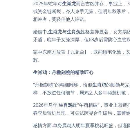
2025年蛇年对
生肖龙
而言吉凶并存，事业上，3
或资金链断裂，令人束手无策，但明年秋季后
相冲者，莫轻信他人许诺。
婚姻中,
生肖龙
与
生肖兔
性格差异显著，女方易
矛盾，晚年子女缘深厚，但68岁后需防心血管
家中东南方放置【九龙鼎】，既能镇宅化煞，
辉。
生肖鸡：丹楹刻桷的精致匠心
“丹楹刻桷”的精细雕琢，恰似
生肖鸡
的勤勉与完
样，不放过任何细节，属鸡之人多半聪慧机敏
2026年马年,
生肖鸡
逢“午酉相破”，事业上恐遭
春季后转机显现，可尝试跨界合作破局，需警
感情方面,单身属鸡人明年夏季桃花旺盛，但谨