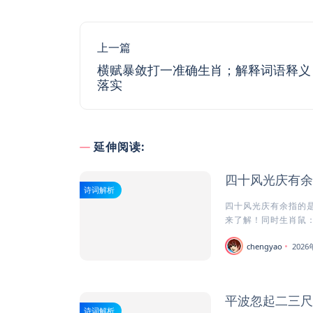
上一篇
横赋暴敛打一准确生肖；解释词语释义
落实
延伸阅读:
四十风光庆有余
诗词解析
四十风光庆有余指的是
来了解！同时生肖鼠：
chengyao
202
平波忽起二三尺
诗词解析