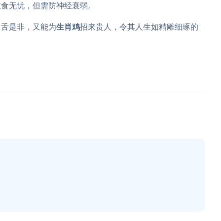
衣食无忧，但需防神经衰弱。
口舌是非，又能为
生肖鸡
招来贵人，令其人生如精雕细琢的