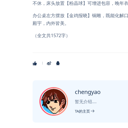
不休，床头放置【粉晶球】可增进包容，晚年
办公桌左方摆放【金鸡报晓】铜雕，既能化解
殿宇，内外皆美。
（全文共1572字）
chengyao
暂无介绍....
TA的主页