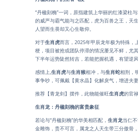
“丹楹刻桷”一词，原指建筑上华丽的红漆梁柱
的威严与霸气能与之匹配，虎为百兽之王，天
人望而生畏却又心生敬仰。
对于
生肖虎
而言，2025年甲辰龙年极为特殊，
梗，项目被抢或团队停滞的情况屡见不鲜，尤其
下半年运势陡然转吉，若能把握机遇，有望逆
感情上,
生肖虎
与
生肖猴
相冲，与
生肖蛇
相刑，
事争吵，可佩戴【黄水晶】化解戾气，增进夫
推荐【青龙剑】摆件，此物能催旺
生肖虎
的官
生肖龙：丹楹刻桷的富贵象征
若论与“丹楹刻桷”的华美相匹配，
生肖龙
当仁不
金雕饰，贵不可言，属龙之人天生带三分傲骨