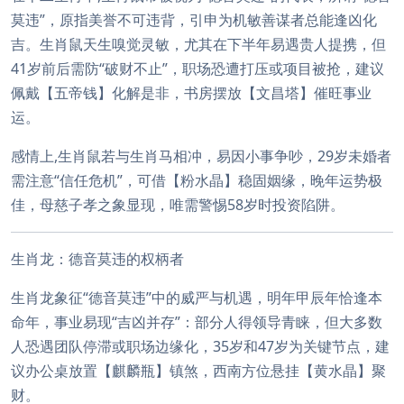
莫违”，原指美誉不可违背，引申为机敏善谋者总能逢凶化
吉。生肖鼠天生嗅觉灵敏，尤其在下半年易遇贵人提携，但
41岁前后需防“破财不止”，职场恐遭打压或项目被抢，建议
佩戴【五帝钱】化解是非，书房摆放【文昌塔】催旺事业
运。
感情上,生肖鼠若与生肖马相冲，易因小事争吵，29岁未婚者
需注意“信任危机”，可借【粉水晶】稳固姻缘，晚年运势极
佳，母慈子孝之象显现，唯需警惕58岁时投资陷阱。
生肖龙：德音莫违的权柄者
生肖龙象征“德音莫违”中的威严与机遇，明年甲辰年恰逢本
命年，事业易现“吉凶并存”：部分人得领导青睐，但大多数
人恐遇团队停滞或职场边缘化，35岁和47岁为关键节点，建
议办公桌放置【麒麟瓶】镇煞，西南方位悬挂【黄水晶】聚
财。