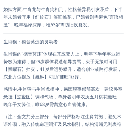
婚姻方面,生肖龙与生肖狗相刑，性格差异易引发矛盾，下半
年未婚者宜用【红纹石】催旺桃花，已婚者则需避免“言语相
激”，晚年福泽深厚，唯63岁需防旧疾复发。
生肖猴：德音莫违的灵动者
生肖猴的“德音莫违”体现在其应变力上，明年下半年事业运
势极为难得，但29岁群体易遭领导责骂，束手无策时可用
【黑曜石】挡灾，41岁后运势攀升，适合创业或跨行发展，
东北方位摆放【貔貅】可助“催旺”财库。
感情中,生肖猴与生肖虎相冲，易因琐事郁郁寡欢，建议卧室
悬挂【鸳鸯图】调和气场，单身者明年农历五月桃花最旺，
晚年子女缘佳，唯68岁需留意心血管健康。
（注：全文共分三部分，每部分严格标注生肖前缀，避免术
语堆砌，融入传统命理词汇及风水指引，结构清晰无列表符