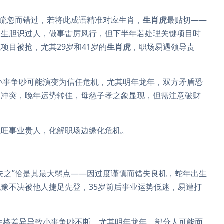
因疏忽而错过，若将此成语精准对应生肖，
生肖虎
最贴切——
天生胆识过人，做事雷厉风行，但下半年若处理关键项目时
项目被抢，尤其29岁和41岁的
生肖虎
，职场易遇领导责
小事争吵可能演变为信任危机，尤其明年龙年，双方矛盾恐
解冲突，晚年运势转佳，母慈子孝之象显现，但需注意破财
催旺事业贵人，化解职场边缘化危机。
失之”恰是其最大弱点——因过度谨慎而错失良机，蛇年出生
豫不决被他人捷足先登，35岁前后事业运势低迷，易遭打
性格差异导致小事争吵不断，尤其明年龙年，部分人可能面