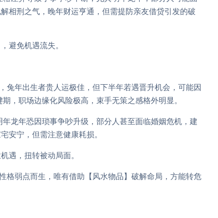
化解相刑之气，晚年财运亨通，但需提防亲友借贷引发的破
力，避免机遇流失。
”，兔年出生者贵人运极佳，但下半年若遇晋升机会，可能因
关键期，职场边缘化风险极高，束手无策之感格外明显。
明年龙年恐因琐事争吵升级，部分人甚至面临婚姻危机，建
家宅安宁，但需注意健康耗损。
业机遇，扭转被动局面。
因性格弱点而生，唯有借助【风水物品】破解命局，方能转危