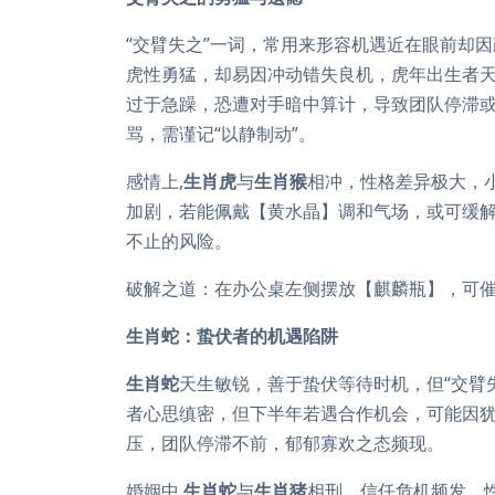
“交臂失之”一词，常用来形容机遇近在眼前却
虎性勇猛，却易因冲动错失良机，虎年出生者
过于急躁，恐遭对手暗中算计，导致团队停滞或
骂，需谨记“以静制动”。
感情上,
生肖虎
与
生肖猴
相冲，性格差异极大，
加剧，若能佩戴【黄水晶】调和气场，或可缓
不止的风险。
破解之道：在办公桌左侧摆放【麒麟瓶】，可
生肖蛇：蛰伏者的机遇陷阱
生肖蛇
天生敏锐，善于蛰伏等待时机，但“交臂
者心思缜密，但下半年若遇合作机会，可能因犹
压，团队停滞不前，郁郁寡欢之态频现。
婚姻中,
生肖蛇
与
生肖猪
相刑，信任危机频发，