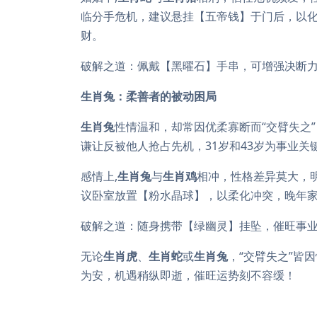
临分手危机，建议悬挂【五帝钱】于门后，以
财。
破解之道：佩戴【黑曜石】手串，可增强决断
生肖兔：柔善者的被动困局
生肖兔
性情温和，却常因优柔寡断而“交臂失之
谦让反被他人抢占先机，31岁和43岁为事业
感情上,
生肖兔
与
生肖鸡
相冲，性格差异莫大，
议卧室放置【粉水晶球】，以柔化冲突，晚年
破解之道：随身携带【绿幽灵】挂坠，催旺事
无论
生肖虎
、
生肖蛇
或
生肖兔
，“交臂失之”皆
为安，机遇稍纵即逝，催旺运势刻不容缓！