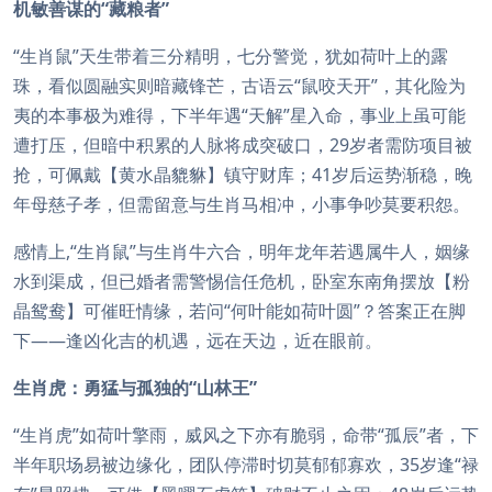
机敏善谋的“藏粮者”
“生肖鼠”天生带着三分精明，七分警觉，犹如荷叶上的露
珠，看似圆融实则暗藏锋芒，古语云“鼠咬天开”，其化险为
夷的本事极为难得，下半年遇“天解”星入命，事业上虽可能
遭打压，但暗中积累的人脉将成突破口，29岁者需防项目被
抢，可佩戴【黄水晶貔貅】镇守财库；41岁后运势渐稳，晚
年母慈子孝，但需留意与生肖马相冲，小事争吵莫要积怨。
感情上,“生肖鼠”与生肖牛六合，明年龙年若遇属牛人，姻缘
水到渠成，但已婚者需警惕信任危机，卧室东南角摆放【粉
晶鸳鸯】可催旺情缘，若问“何叶能如荷叶圆”？答案正在脚
下——逢凶化吉的机遇，远在天边，近在眼前。
生肖虎：勇猛与孤独的“山林王”
“生肖虎”如荷叶擎雨，威风之下亦有脆弱，命带“孤辰”者，下
半年职场易被边缘化，团队停滞时切莫郁郁寡欢，35岁逢“禄