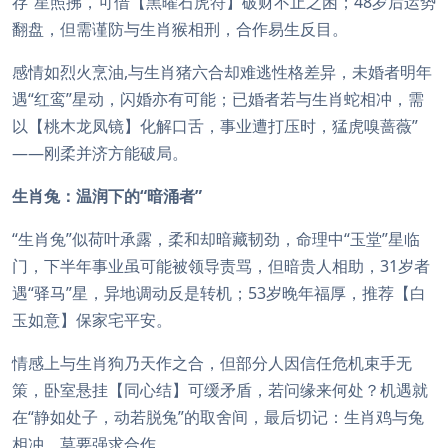
存”星照拂，可借【黑曜石虎符】破财不止之困；48岁后运势
翻盘，但需谨防与生肖猴相刑，合作易生反目。
感情如烈火烹油,与生肖猪六合却难逃性格差异，未婚者明年
遇“红鸾”星动，闪婚亦有可能；已婚者若与生肖蛇相冲，需
以【桃木龙凤镜】化解口舌，事业遭打压时，猛虎嗅蔷薇”
——刚柔并济方能破局。
生肖兔：温润下的“暗涌者”
“生肖兔”似荷叶承露，柔和却暗藏韧劲，命理中“玉堂”星临
门，下半年事业虽可能被领导责骂，但暗贵人相助，31岁者
遇“驿马”星，异地调动反是转机；53岁晚年福厚，推荐【白
玉如意】保家宅平安。
情感上与生肖狗乃天作之合，但部分人因信任危机束手无
策，卧室悬挂【同心结】可缓矛盾，若问缘来何处？机遇就
在“静如处子，动若脱兔”的取舍间，最后切记：生肖鸡与兔
相冲，莫要强求合作。