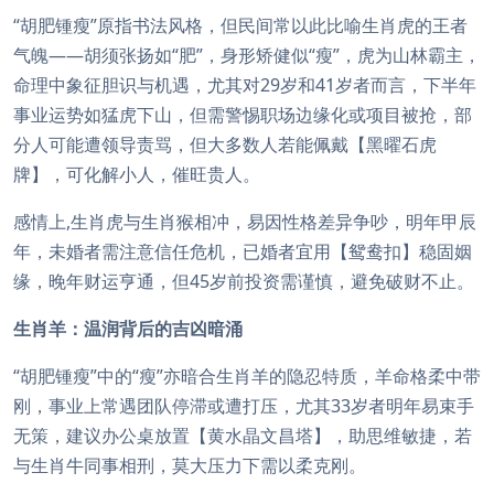
“胡肥锺瘦”原指书法风格，但民间常以此比喻生肖虎的王者
气魄——胡须张扬如“肥”，身形矫健似“瘦”，虎为山林霸主，
命理中象征胆识与机遇，尤其对29岁和41岁者而言，下半年
事业运势如猛虎下山，但需警惕职场边缘化或项目被抢，部
分人可能遭领导责骂，但大多数人若能佩戴【黑曜石虎
牌】，可化解小人，催旺贵人。
感情上,生肖虎与生肖猴相冲，易因性格差异争吵，明年甲辰
年，未婚者需注意信任危机，已婚者宜用【鸳鸯扣】稳固姻
缘，晚年财运亨通，但45岁前投资需谨慎，避免破财不止。
生肖羊：温润背后的吉凶暗涌
“胡肥锺瘦”中的“瘦”亦暗合生肖羊的隐忍特质，羊命格柔中带
刚，事业上常遇团队停滞或遭打压，尤其33岁者明年易束手
无策，建议办公桌放置【黄水晶文昌塔】，助思维敏捷，若
与生肖牛同事相刑，莫大压力下需以柔克刚。