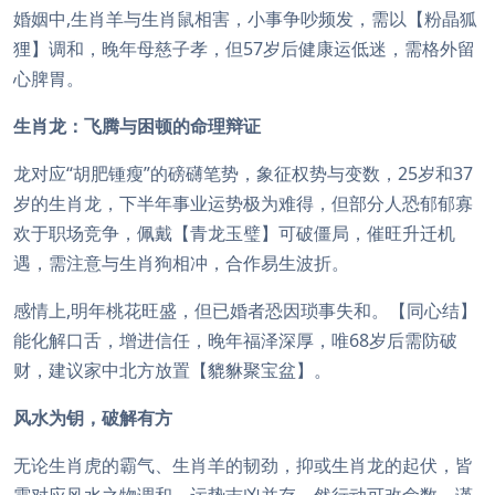
婚姻中,生肖羊与生肖鼠相害，小事争吵频发，需以【粉晶狐
狸】调和，晚年母慈子孝，但57岁后健康运低迷，需格外留
心脾胃。
生肖龙：飞腾与困顿的命理辩证
龙对应“胡肥锺瘦”的磅礴笔势，象征权势与变数，25岁和37
岁的生肖龙，下半年事业运势极为难得，但部分人恐郁郁寡
欢于职场竞争，佩戴【青龙玉璧】可破僵局，催旺升迁机
遇，需注意与生肖狗相冲，合作易生波折。
感情上,明年桃花旺盛，但已婚者恐因琐事失和。【同心结】
能化解口舌，增进信任，晚年福泽深厚，唯68岁后需防破
财，建议家中北方放置【貔貅聚宝盆】。
风水为钥，破解有方
无论生肖虎的霸气、生肖羊的韧劲，抑或生肖龙的起伏，皆