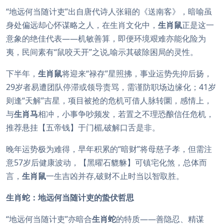
“地远何当随计吏”出自唐代诗人张籍的《送南客》，暗喻虽
身处偏远却心怀谋略之人，在生肖文化中，
生肖鼠
正是这一
意象的绝佳代表——机敏善算，即便环境艰难亦能化险为
夷，民间素有“鼠咬天开”之说,喻示其破除困局的灵性。
下半年，
生肖鼠
将迎来“禄存”星照拂，事业运势先抑后扬，
29岁者易遭团队停滞或领导责骂，需谨防职场边缘化；41岁
则逢“天解”吉星，项目被抢的危机可借人脉转圜，感情上，
与
生肖马
相冲，小事争吵频发，若置之不理恐酿信任危机，
推荐悬挂【五帝钱】于门楣,破解口舌是非。
晚年运势极为难得，早年积累的“暗财”将母慈子孝，但需注
意57岁后健康波动，【黑曜石貔貅】可镇宅化煞，总体而
言，
生肖鼠
一生吉凶并存,破财不止时当以智取胜。
生肖蛇：地远何当随计吏的蛰伏哲思
“地远何当随计吏”亦暗合
生肖蛇
的特质——善隐忍、精谋