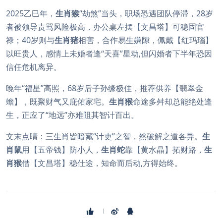
2025乙巳年，
生肖猴
“劫煞”当头，职场恐遇团队停滞，28岁
者被领导责骂风险极高，办公桌左摆【文昌塔】可稳固官
禄；40岁则与
生肖猪
相害，合作易生嫌隙，佩戴【红玛瑙】
以旺贵人，感情上未婚者逢“天喜”星动,但闪婚者下半年恐因
信任危机离异。
晚年“福星”高照，68岁后子孙缘极佳，推荐供养【翡翠金
蟾】，既聚财气又庇佑家宅。
生肖猴
命途多舛却总能绝处逢
生，正应了“地远”亦难阻其智计百出。
文末点睛：三生肖皆暗藏“计吏”之智，然破解之道各异。
生
肖鼠
用【五帝钱】防小人，
生肖蛇
靠【黄水晶】拓财路，
生
肖猴
借【文昌塔】稳仕途，知命而后动,方得始终。