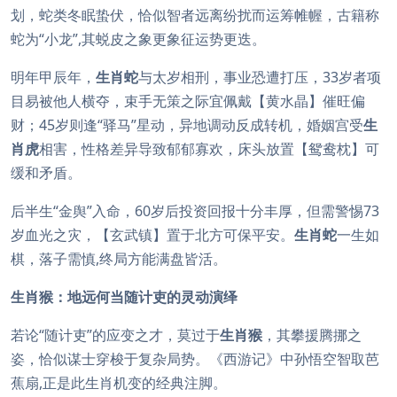
划，蛇类冬眠蛰伏，恰似智者远离纷扰而运筹帷幄，古籍称
蛇为“小龙”,其蜕皮之象更象征运势更迭。
明年甲辰年，
生肖蛇
与太岁相刑，事业恐遭打压，33岁者项
目易被他人横夺，束手无策之际宜佩戴【黄水晶】催旺偏
财；45岁则逢“驿马”星动，异地调动反成转机，婚姻宫受
生
肖虎
相害，性格差异导致郁郁寡欢，床头放置【鸳鸯枕】可
缓和矛盾。
后半生“金舆”入命，60岁后投资回报十分丰厚，但需警惕73
岁血光之灾，【玄武镇】置于北方可保平安。
生肖蛇
一生如
棋，落子需慎,终局方能满盘皆活。
生肖猴：地远何当随计吏的灵动演绎
若论“随计吏”的应变之才，莫过于
生肖猴
，其攀援腾挪之
姿，恰似谋士穿梭于复杂局势。《西游记》中孙悟空智取芭
蕉扇,正是此生肖机变的经典注脚。