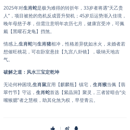
2025年对
生肖蛇
是极为难得的转折年，33岁者将遇“天乙贵
人”，项目被抢的危机反成晋升契机；45岁后运势渐入佳境，
晚年母慈子孝，但需注意明年农历七月，健康宫受冲，可佩
戴【黑曜石龙龟】挡煞。
情感上,
生肖蛇
与
生肖猪
相冲，性格差异犹如水火，未婚者若
想催旺桃花，可在卧室悬挂【九宫八卦镜】，吸纳天地吉
气。
破解之道：风水三宝定乾坤
无论何种困境,
生肖鼠
宜用【麒麟瓶】镇宅，
生肖猴
当佩【翡
翠竹节】守运，
生肖蛇
首选【紫晶洞】聚灵，三者皆暗合“尖
嘴猴腮”者之慧根，助其化煞为权，早登青云。