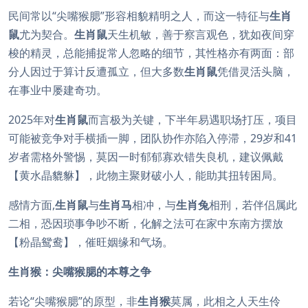
民间常以“尖嘴猴腮”形容相貌精明之人，而这一特征与
生肖
鼠
尤为契合。
生肖鼠
天生机敏，善于察言观色，犹如夜间穿
梭的精灵，总能捕捉常人忽略的细节，其性格亦有两面：部
分人因过于算计反遭孤立，但大多数
生肖鼠
凭借灵活头脑，
在事业中屡建奇功。
2025年对
生肖鼠
而言极为关键，下半年易遇职场打压，项目
可能被竞争对手横插一脚，团队协作亦陷入停滞，29岁和41
岁者需格外警惕，莫因一时郁郁寡欢错失良机，建议佩戴
【黄水晶貔貅】，此物主聚财破小人，能助其扭转困局。
感情方面,
生肖鼠
与
生肖马
相冲，与
生肖兔
相刑，若伴侣属此
二相，恐因琐事争吵不断，化解之法可在家中东南方摆放
【粉晶鸳鸯】，催旺姻缘和气场。
生肖猴：尖嘴猴腮的本尊之争
若论“尖嘴猴腮”的原型，非
生肖猴
莫属，此相之人天生伶