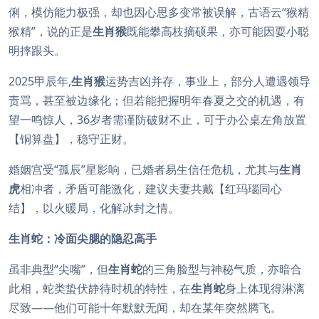
俐，模仿能力极强，却也因心思多变常被误解，古语云“猴精
猴精”，说的正是
生肖猴
既能攀高枝摘硕果，亦可能因耍小聪
明摔跟头。
2025甲辰年,
生肖猴
运势吉凶并存，事业上，部分人遭遇领导
责骂，甚至被边缘化；但若能把握明年春夏之交的机遇，有
望一鸣惊人，36岁者需谨防破财不止，可于办公桌左角放置
【铜算盘】，稳守正财。
婚姻宫受“孤辰”星影响，已婚者易生信任危机，尤其与
生肖
虎
相冲者，矛盾可能激化，建议夫妻共戴【红玛瑙同心
结】，以火暖局，化解冰封之情。
生肖蛇：冷面尖腮的隐忍高手
虽非典型“尖嘴”，但
生肖蛇
的三角脸型与神秘气质，亦暗合
此相，蛇类蛰伏静待时机的特性，在
生肖蛇
身上体现得淋漓
尽致——他们可能十年默默无闻，却在某年突然腾飞。