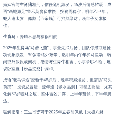
婚姻宫与
生肖猪
相刑，信任危机频发，45岁后情感转暖，成
语“画蛇添足”警示莫贪多求快，投资需稳守，明年乙巳年，
蛇人逢太岁，佩戴【五帝钱】可挡煞聚财，晚年子女缘极
佳。
生肖马
：奔腾不息与福祸相依
2025年
生肖马
“马踏飞燕”，事业先抑后扬，团队停滞或遭抢
功现象频发，30岁者格外艰辛，然明年丙午年驿马星动，转
岗或外派反成契机，感情与
生肖牛
相害，小事争吵不断，建
议卧室置【粉晶鸳鸯】调和。
成语“老马识途”应验于48岁后，晚年积累爆发，但需防“马失
前蹄”，投资忌冒进，流年逢【紫水晶洞】可稳固财运，尤其
化解37岁破财之厄，整体吉凶并存，上半年蛰伏，下半年腾
达。
破解指引：三生肖皆可于2025年立春前佩戴【太极八卦