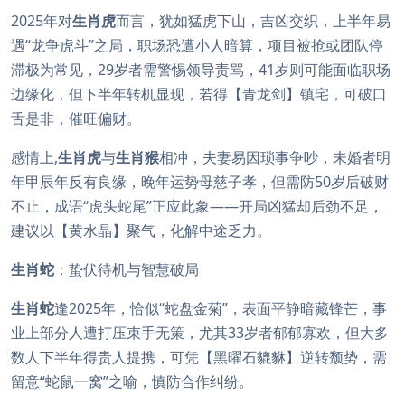
2025年对
生肖虎
而言，犹如猛虎下山，吉凶交织，上半年易
遇“龙争虎斗”之局，职场恐遭小人暗算，项目被抢或团队停
滞极为常见，29岁者需警惕领导责骂，41岁则可能面临职场
边缘化，但下半年转机显现，若得【青龙剑】镇宅，可破口
舌是非，催旺偏财。
感情上,
生肖虎
与
生肖猴
相冲，夫妻易因琐事争吵，未婚者明
年甲辰年反有良缘，晚年运势母慈子孝，但需防50岁后破财
不止，成语“虎头蛇尾”正应此象——开局凶猛却后劲不足，
建议以【黄水晶】聚气，化解中途乏力。
生肖蛇
：蛰伏待机与智慧破局
生肖蛇
逢2025年，恰似“蛇盘金菊”，表面平静暗藏锋芒，事
业上部分人遭打压束手无策，尤其33岁者郁郁寡欢，但大多
数人下半年得贵人提携，可凭【黑曜石貔貅】逆转颓势，需
留意“蛇鼠一窝”之喻，慎防合作纠纷。