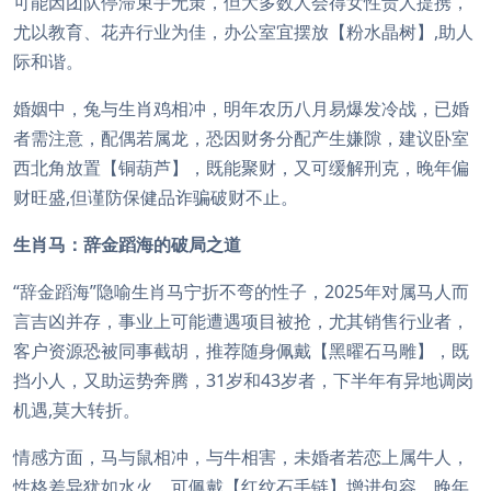
可能因团队停滞束手无策，但大多数人会得女性贵人提携，
尤以教育、花卉行业为佳，办公室宜摆放【粉水晶树】,助人
际和谐。
婚姻中，兔与生肖鸡相冲，明年农历八月易爆发冷战，已婚
者需注意，配偶若属龙，恐因财务分配产生嫌隙，建议卧室
西北角放置【铜葫芦】，既能聚财，又可缓解刑克，晚年偏
财旺盛,但谨防保健品诈骗破财不止。
生肖马：辞金蹈海的破局之道
“辞金蹈海”隐喻生肖马宁折不弯的性子，2025年对属马人而
言吉凶并存，事业上可能遭遇项目被抢，尤其销售行业者，
客户资源恐被同事截胡，推荐随身佩戴【黑曜石马雕】，既
挡小人，又助运势奔腾，31岁和43岁者，下半年有异地调岗
机遇,莫大转折。
情感方面，马与鼠相冲，与牛相害，未婚者若恋上属牛人，
性格差异犹如水火，可佩戴【红纹石手链】增进包容，晚年