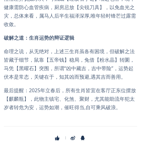
健康需防心血管疾病，厨房忌放【尖锐刀具】，以免血光之
灾，总体来看，属马人后半生福泽深厚,唯年轻时锋芒过露需
收敛。
破解之道：生肖运势的辩证逻辑
命理之说，从无绝对，上述三生肖虽各有困境，但破解之法
皆藏于细节，鼠靠【五帝钱】稳局，兔借【粉水晶】转圜，
马凭【黑曜石】突围，所谓“凶中藏吉，吉中带险”，运势起
伏本是常态，关键在于，知其凶而预避,遇其吉而善用。
最后提醒：2025年立春后，所有生肖皆宜在客厅正东位摆放
【麒麟瓶】，此物主镇宅、化煞、聚财，尤其能助流年犯太
岁者转危为安，运势如潮，催旺得当,自可乘风破浪。