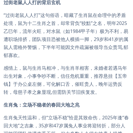
过街老鼠人人打的背后玄机
“过街老鼠人人打”这句俗语，暗藏了生肖鼠在命理中的矛盾
处境，鼠为十二生肖之首，却常背负“狡黠”之名，明年2025
乙巳年，流年火旺，对水鼠（如1984甲子年）极为不利，易
遭职场排挤，团队项目恐被他人横插一脚，29岁和41岁的属
鼠人需格外警惕，下半年可能因文件疏漏被领导当众责骂,郁
郁寡欢。
感情上，鼠与生肖马相冲，与生肖羊相害，未婚者若遇马年
出生对象，小事争吵不断，信任危机重重，推荐悬挂【五帝
钱】于办公桌左侧，可化解口舌，催旺贵人，晚年运势反
转，母慈子孝之象显现,但需防关节旧疾复发。
生肖兔：立场不稳者的春回大地之兆
生肖兔天性温和，但“立场不稳”恰是其致命伤，2025年逢“春
回大地”之吉象，35岁和47岁属兔人事业将迎转折，部分人