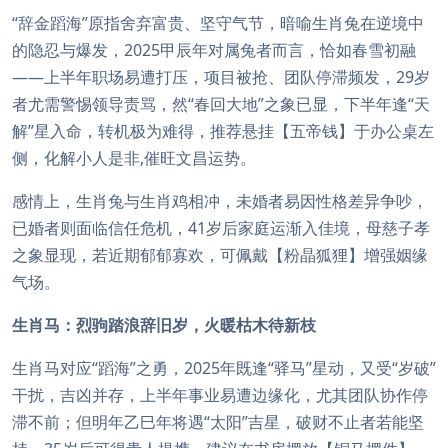
“辞金蹈海”原指舍弃富贵、坚守气节，暗喻生肖兔在逆境中
的隐忍与爆发，2025甲辰年对属兔者而言，恰如春雪初融
——上半年职场易遭打压，项目被抢、团队停滞频发，29岁
者尤需警惕领导责骂，然“春回大地”之象已显，下半年逢“天
解”星入命，转机极为难得，推荐悬挂【五帝钱】于办公桌左
侧，化解小人是非,催旺文昌运势。
感情上，生肖兔与生肖鸡相冲，未婚者易因性格差异争吵，
已婚者则面临信任危机，41岁后家庭运渐入佳境，母慈子孝
之象显现，若近期郁郁寡欢，可佩戴【粉晶狐狸】增强姻缘
气场。
生肖马：烈驹踏浪辞旧岁，火暖枯木待新枝
生肖马对应“蹈海”之勇，2025年既逢“驿马”星动，又受“岁破”
干扰，吉凶并存，上半年事业易遭边缘化，尤其团队协作停
滞不前；但明年乙巳年将遇“太阳”吉星，破财不止者若能坚