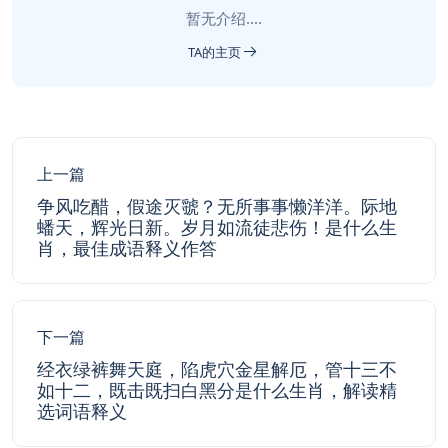
暂无介绍....
TA的主页
上一篇
争风吃醋，假途灭虢？无所事事懒洋洋。际地
蟠天，辉光日新。岁月如流徒悲伤！是什么生
肖，最佳成语释义作答
下一篇
经衣绿裤舞天庭，陷虎穴金星解厄，管十三不
如十二，既击既扫白黑分是什么生肖，解读精
选词语释义