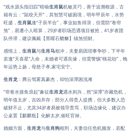
“戏水源头指旧踪”暗喻
生肖鼠
机敏灵巧，善于追溯根源，古
籍有云：“鼠咬天开”，其智慧可破困境，明年甲辰年，水势
旺盛，
生肖鼠
逢“子辰半合”，事业如鱼得浪，但需防“卷帘
煞”，易遭小人暗算，29岁者职场恐遇项目被抢，41岁者团
队停滞，建议佩戴【黑曜石貔貅】镇煞招财。
感情上，
生肖鼠
与
生肖马
相冲，夫妻易因琐事争吵，下半年
若逢“天喜星”入命，未婚者可遇良缘，但需警惕“桃花劫”，晚
年运势上扬，母慈子孝,家宅安宁。
生肖龙
：腾云驾雾真豪杰，却怕深潭困浅滩
“帘卷水接鱼浪起”象征
生肖龙
遇水则兴，然“深潭”亦藏危机，
明年值太岁，吉凶并存：部分人得贵人提携，但大多数人恐
破财不止，尤其34岁者易被领导责骂，职场边缘化，建议办
公桌置【麒麟瓶】化解太岁,催旺官禄。
婚姻方面，
生肖龙
与
生肖狗
相刑，夫妻信任危机频发，若配