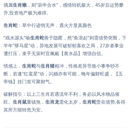
偶属
生肖猴
，则“辰申合水”，感情转机极大，45岁后运势攀
升,投资地产极为难得。
生肖蛇
：草中行迹悄无声，遇火方显真颜色
“戏水源头”喻
生肖蛇
善于隐匿，然“鱼浪起”则需借势突围，下
半年“驿马星”动，异地发展可破郁郁寡欢之局，27岁者事业
遭打压，束手无策时宜佩戴【黄水晶】增强自信。
情感上，
生肖蛇
与
生肖猪
相冲，性格差异导致小事争吵不
断，若逢“红鸾星”动，闪婚亦有可能，晚年偏财旺盛，【五
帝钱】挂门首可聚财气。
破解指引：以上三生肖若遇流年不利，务必以风水物品催
旺。
生肖鼠
重镇煞，
生肖龙
需化太岁，
生肖蛇
贵在借势,各得
其所方能转危为安。