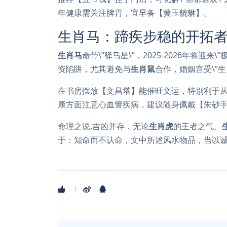
年健康需关注脾胃，宜早备【黄玉貔貅】。
生肖马：蹄疾步稳的开拓
生肖马
命带\”驿马星\”，2025-2026年将迎来
资陷阱，尤其避免与
生肖鼠
合作，婚姻宫受\”
在书房摆放【文昌塔】能催旺文运，特别利于
康方面注意心血管疾病，建议随身佩戴【朱砂
命理之说,吉凶并存，无论
生肖虎
的王者之气、
于：知命而不认命，文中所述风水物品，当以