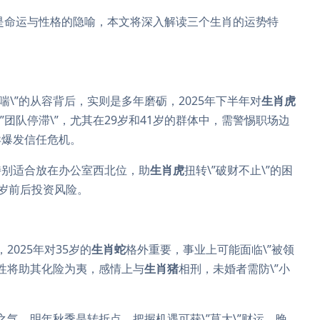
是命运与性格的隐喻，本文将深入解读三个生肖的运势特
喘\”的从容背后，实则是多年磨砺，2025年下半年对
生肖虎
\”团队停滞\”，尤其在29岁和41岁的群体中，需警惕职场边
异爆发信任危机。
特别适合放在办公室西北位，助
生肖虎
扭转\”破财不止\”的困
5岁前后投资风险。
2025年对35岁的
生肖蛇
格外重要，事业上可能面临\”被领
本性将助其化险为夷，感情上与
生肖猪
相刑，未婚者需防\”小
之气，明年秋季是转折点，把握机遇可获\”莫大\”财运，晚