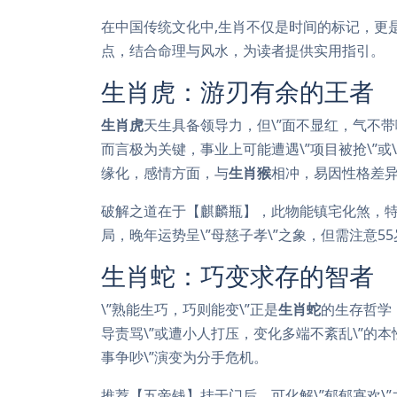
在中国传统文化中,生肖不仅是时间的标记，更
点，结合命理与风水，为读者提供实用指引。
生肖虎：游刃有余的王者
生肖虎
天生具备领导力，但\”面不显红，气不带
而言极为关键，事业上可能遭遇\”项目被抢\”或
缘化，感情方面，与
生肖猴
相冲，易因性格差
破解之道在于【麒麟瓶】，此物能镇宅化煞，
局，晚年运势呈\”母慈子孝\”之象，但需注意5
生肖蛇：巧变求存的智者
\”熟能生巧，巧则能变\”正是
生肖蛇
的生存哲学，
导责骂\”或遭小人打压，变化多端不紊乱\”的
事争吵\”演变为分手危机。
推荐【五帝钱】挂于门后，可化解\”郁郁寡欢\”