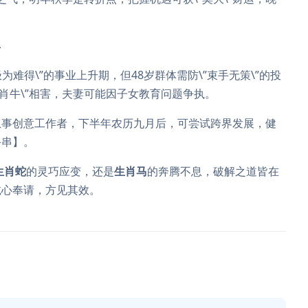
者
\”极为难得\”的事业上升期，但48岁群体需防\”束手无策\”的投
生肖牛\”相害，夫妻可能因子女教育问题争执。
从事创意工作者，下半年农历九月后，可尝试跨界发展，健
手串】。
生肖蛇
的灵巧应变，还是
生肖马
的奔腾不息，破解之道皆在
诚心奉请，方见其效。