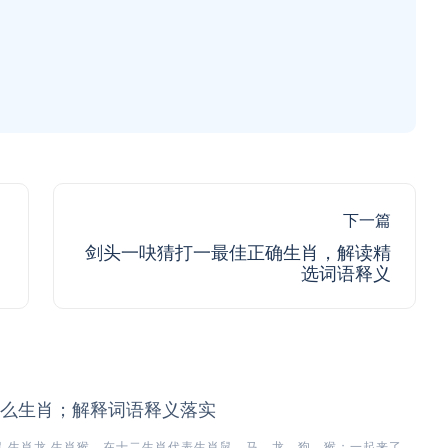
下一篇
剑头一吷猜打一最佳正确生肖，解读精
选词语释义
么生肖；解释词语释义落实
,生肖龙,生肖猴，在十二生肖代表生肖鼠、马、龙、狗、猴；一起来了