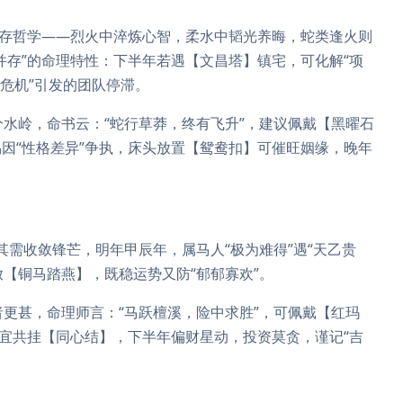
生存哲学——烈火中淬炼心智，柔水中韬光养晦，蛇类逢火则
并存”的命理特性：下半年若遇【文昌塔】镇宅，可化解“项
任危机”引发的团队停滞。
为分水岭，命书云：“蛇行草莽，终有飞升”，建议佩戴【黑曜石
因“性格差异”争执，床头放置【鸳鸯扣】可催旺姻缘，晚年
示其需收敛锋芒，明年甲辰年，属马人“极为难得”遇“天乙贵
放【铜马踏燕】，既稳运势又防“郁郁寡欢”。
冲者更甚，命理师言：“马跃檀溪，险中求胜”，可佩戴【红玛
妻宜共挂【同心结】，下半年偏财星动，投资莫贪，谨记“吉