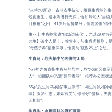
“火耕水耨”这一古老农事技法，暗藏生肖蛇的
蜕皮重生，遇水则潜行无踪，恰如属蛇人“吉凶
目被抢”之困；41岁后运势攀升，但需警惕“信
事业上,生肖蛇常遭“职场边缘化”，尤以29岁
龙龟】破小人是非，感情中，与生肖虎相刑，易
“母慈子孝”福报深厚，惟需防“破财不止”之劫。
生肖马：烈火焰中的奔腾与困局
“火耕”之象直指生肖马的烈性，然“水耨”又暗
人”，但团队中恐遭“领导责骂”，推荐办公室摆
35岁后,生肖马易陷“事业停滞”，与生肖鼠相
瑙】激发斗志，婚姻宫受“小事争吵”侵扰，夫
凶相随”。
生肖牛：水耨深耕的厚积薄发