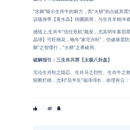
“水耨”喻示生肖牛的耐力，而“火耕”则点破其
议随身带【黄水晶】转圜困局，与生肖羊相冲者
感情上,生肖牛“信任危机”频发，尤其明年寡宿
晶球】可旺桃花，晚年“家宅兴旺”，但健康需
耨”之智缓行，“火耕”之勇破局。
破解指引：三生肖共荐【太极八卦盘】
无论生肖蛇之隐忍、生肖马之烈性、生肖牛之
斩断烂桃，尤利“后半生”福泽绵长，命理有云：