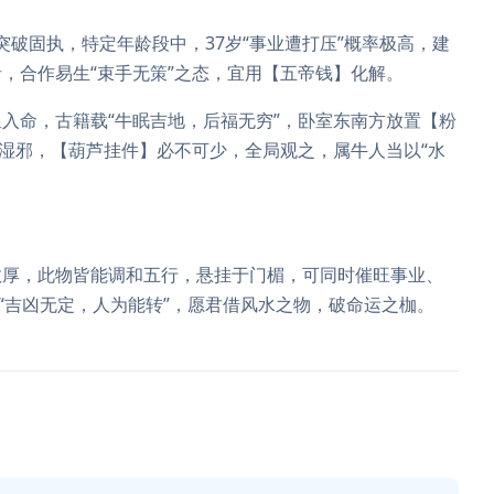
需突破固执，特定年龄段中，37岁“事业遭打压”概率极高，建
，合作易生“束手无策”之态，宜用【五帝钱】化解。
星入命，古籍载“牛眠吉地，后福无穷”，卧室东南方放置【粉
防湿邪，【葫芦挂件】必不可少，全局观之，属牛人当以“水
敦厚，此物皆能调和五行，悬挂于门楣，可同时催旺事业、
“吉凶无定，人为能转”，愿君借风水之物，破命运之枷。