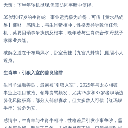
无策；下半年转机显现,但需防同事暗中使绊。
35岁和47岁的生肖蛇，事业运势极为难得，可借【黄水晶貔
貅】催财，感情上，与生肖猪相冲，性格差异导致信任危
机，莫要因琐事争执伤及根本，晚年若与生肖鸡合作,母慈子
孝家业兴隆。
破解之道在于布局风水，卧室悬挂【九宫八卦镜】,阻隔小人
近身。
生肖羊：引狼入室的善良陷阱
生肖羊温顺善良，最易被“引狼入室”，2025年与太岁相破，
事业上项目被抢、领导责骂频发，尤其25岁和37岁者职场边
缘化风险极高，部分人郁郁寡欢，但大多数人可借【红玛瑙
手串】转危为安。
感情中，生肖羊与生肖牛相冲，性格差异引发小事争吵，需