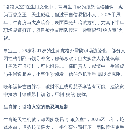
“引狼入室”在生肖文化中，常与生肖虎的强势性格挂钩，虎
为百兽之王，天生威猛，但过于自信易招小人，2025甲辰
年，生肖虎与太岁暗合，表面风光却暗藏危机，尤其下半年
职场易遭打压，项目被抢或团队停滞，需警惕“引狼入室”之
祸。
事业上，29岁和41岁的生肖虎格外需防职场边缘化，部分人
因性格刚烈与领导冲突，郁郁寡欢；但大多数人若能佩戴
【黑曜石虎符】，可化解是非，催旺贵人，感情中，生肖虎
与生肖猴相冲，小事争吵频发，信任危机重重,需以柔克刚。
晚年运势吉凶并存，破财不止或母慈子孝皆有可能，建议家
中摆放【铜麒麟】镇宅，压制“狼煞”侵扰。
生肖蛇：引狼入室的隐忍与反制
生肖蛇天性机敏，却因多疑易“引狼入室”，2025乙巳年，蛇
逢本命，运势起伏极大，上半年事业遭打压，团队停滞束手