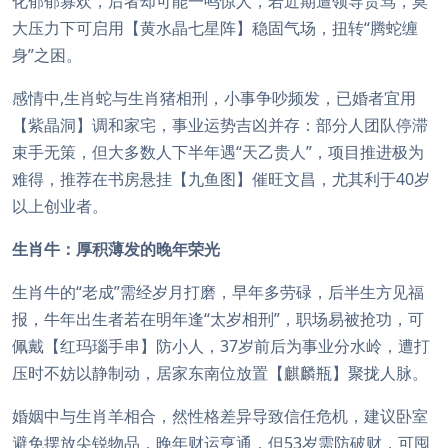
化郁郁寡欢，后者却可能一鸣惊人，若近期遭领导责骂，莫
大压力下可启用【黄水晶七星阵】稳固气场，扭转“腾蛇缠
身”之困。
感情中,生肖蛇与生肖猪相刑，小事争吵频发，已婚者宜用
【紫晶洞】调和家宅，事业运势吉凶并存：部分人团队停滞
束手无策，但大多数人下半年遇“天乙贵人”，项目推进极为
难得，推荐在书房悬挂【九鱼图】催旺文昌，尤其利于40岁
以上创业者。
生肖牛：厚积薄发的晚年荣光
生肖牛的“老成”需经岁月打磨，早年多劳碌，后半生方见福
报，牛年出生者若在明年逢“太岁相刑”，职场易被抢功，可
佩戴【红玛瑙手串】防小人，37岁前后为事业分水岭，遭打
压时不妨以静制动，居家东南位放置【麒麟瓶】聚拢人脉。
婚姻中与生肖羊相合，然性格差异导致信任危机，建议卧室
避免摆放尖锐物品，晚年财运亨通，但53岁需防破财，可囤