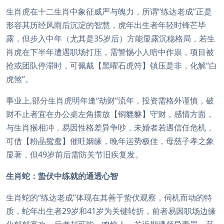
生肖虎在十二生肖中象征威严与魄力，所谓“练达老成”正是
形容其历经风雨后沉淀的智慧，虎年出生者年轻时锋芒毕
露，但步入中年（尤其是35岁后）方能显露沉稳格局，若生
肖虎在下半年遭遇职场打压，需警惕小人暗中作祟，项目被
抢或团队停滞时，可佩戴【黑曜石虎符】镇压是非，化解“白
虎煞”。
事业上,部分生肖虎明年逢“劫财”流年，投资需格外谨慎，破
财不止者宜在办公桌左角摆放【铜貔貅】守财，感情方面，
与生肖猴相冲，易因性格差异争吵，未婚者若遇信任危机，
可借【粉晶鸳鸯】催旺姻缘，晚年运势极佳，母慈子孝之象
显著，但49岁前后需防关节旧疾复发。
生肖蛇：蛰伏中练就的通透心智
生肖蛇的“练达老成”体现在其善于蛰伏观察，伺机而动的特
质，蛇年出生者29岁和41岁为关键转折，前者易因职场边缘