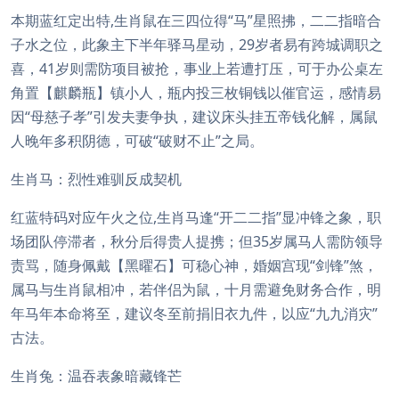
本期蓝红定出特,生肖鼠在三四位得“马”星照拂，二二指暗合
子水之位，此象主下半年驿马星动，29岁者易有跨城调职之
喜，41岁则需防项目被抢，事业上若遭打压，可于办公桌左
角置【麒麟瓶】镇小人，瓶内投三枚铜钱以催官运，感情易
因“母慈子孝”引发夫妻争执，建议床头挂五帝钱化解，属鼠
人晚年多积阴德，可破“破财不止”之局。
生肖马：烈性难驯反成契机
红蓝特码对应午火之位,生肖马逢“开二二指”显冲锋之象，职
场团队停滞者，秋分后得贵人提携；但35岁属马人需防领导
责骂，随身佩戴【黑曜石】可稳心神，婚姻宫现“剑锋”煞，
属马与生肖鼠相冲，若伴侣为鼠，十月需避免财务合作，明
年马年本命将至，建议冬至前捐旧衣九件，以应“九九消灾”
古法。
生肖兔：温吞表象暗藏锋芒