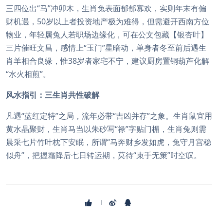
三四位出“马”冲卯木，生肖兔表面郁郁寡欢，实则年末有偏
财机遇，50岁以上者投资地产极为难得，但需避开西南方位
物业，年轻属兔人若职场边缘化，可在公文包藏【银杏叶】
三片催旺文昌，感情上“玉门”星暗动，单身者冬至前后遇生
肖羊相合良缘，惟38岁者家宅不宁，建议厨房置铜葫芦化解
“水火相煎”。
风水指引：三生肖共性破解
凡遇“蓝红定特”之局，流年必带“吉凶并存”之象。生肖鼠宜用
黄水晶聚财，生肖马当以朱砂写“禄”字贴门楣，生肖兔则需
晨采七片竹叶枕下安眠，所谓“马奔财乡发如虎，兔守月宫稳
似舟”，把握霜降后七日转运期，莫待“束手无策”时空叹。