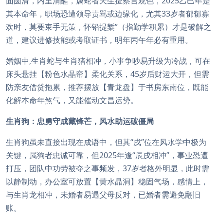
面圆滑，内里清醒，属蛇者天生擅察言观色，2025乙巳年是
其本命年，职场恐遭领导责骂或边缘化，尤其33岁者郁郁寡
欢时，莫要束手无策，怀铅提椠”（指勤学积累）才是破解之
道，建议进修技能或考取证书，明年丙午年必有重用。
婚姻中,生肖蛇与生肖猪相冲，小事争吵易升级为冷战，可在
床头悬挂【粉色水晶帘】柔化关系，45岁后财运大开，但需
防亲友借贷拖累，推荐摆放【青龙盘】于书房东南位，既能
化解本命年煞气，又能催动文昌运势。
生肖狗：忠勇守成藏锋芒，风水助运破僵局
生肖狗虽未直接出现在成语中，但其“戌”位在风水学中极为
关键，属狗者忠诚可靠，但2025年逢“辰戌相冲”，事业恐遭
打压，团队中功劳被夺之事频发，37岁者格外明显，此时需
以静制动，办公室可放置【黄水晶洞】稳固气场，感情上，
与生肖龙相冲，未婚者易遇父母反对，已婚者需避免翻旧
账。