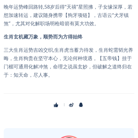
晚年运势峰回路转,58岁后得“天禧”星照拂，子女缘深厚，若
想加速转运，建议随身携带【狗牙项链】，古语云“犬牙镇
煞”，尤其对化解职场明枪暗箭有莫大功效。
生肖玄机藏万象，顺势而为方得始终
三大生肖运势吉凶交织,生肖虎当蓄力待发，生肖蛇需韬光养
晦，生肖狗贵在坚守本心，无论何种境遇，【五帝钱】挂于
门楣可通用化解冲煞，命理之说虽玄妙，但破解之道终归在
于：知天命，尽人事。