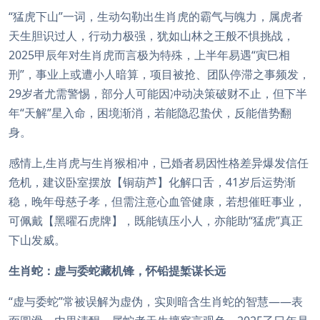
“猛虎下山”一词，生动勾勒出生肖虎的霸气与魄力，属虎者
天生胆识过人，行动力极强，犹如山林之王般不惧挑战，
2025甲辰年对生肖虎而言极为特殊，上半年易遇“寅巳相
刑”，事业上或遭小人暗算，项目被抢、团队停滞之事频发，
29岁者尤需警惕，部分人可能因冲动决策破财不止，但下半
年“天解”星入命，困境渐消，若能隐忍蛰伏，反能借势翻
身。
感情上,生肖虎与生肖猴相冲，已婚者易因性格差异爆发信任
危机，建议卧室摆放【铜葫芦】化解口舌，41岁后运势渐
稳，晚年母慈子孝，但需注意心血管健康，若想催旺事业，
可佩戴【黑曜石虎牌】，既能镇压小人，亦能助“猛虎”真正
下山发威。
生肖蛇：虚与委蛇藏机锋，怀铅提椠谋长远
“虚与委蛇”常被误解为虚伪，实则暗含生肖蛇的智慧——表