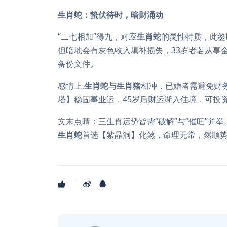
生肖蛇：蛰伏待时，暗财涌动
“二七相加”得九，对应
生肖蛇
的灵性特质，此签
但暗地会有灰色收入填补损失，33岁者若从事
备份文件。
感情上,
生肖蛇
与
生肖猪
相冲，已婚者需避免财
塔】稳固事业运，45岁后财运渐入佳境，可投
文末点睛：三生肖运势皆需“破解”与“催旺”并举
生肖蛇
首选【紫晶洞】化煞，命理无常，然顺