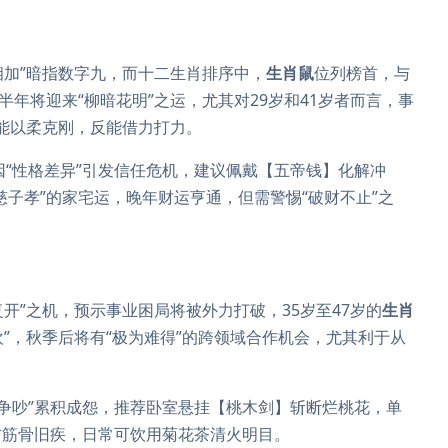
相加”暗指数字九，而十二生肖排序中，
生肖鼠
位列榜首，与
半年将迎来“柳暗花明”之运，尤其对29岁和41岁者而言，事
若能以柔克刚，反能借力打力。
因“性格差异”引发信任危机，建议佩戴【五帝钱】化解冲
子孝”的家宅运，晚年财运亨通，但需警惕“破财不止”之
复开”之机，预示事业困局将被外力打破，35岁至47岁的
生肖
欢”，秋季后将有“极为难得”的跨领域合作机会，尤其利于从
事争吵”累积成怨，推荐卧室悬挂【桃木剑】斩断烂桃花，单
防筋骨旧疾，日常可饮用菊花茶清火明目。