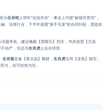
暗示
生肖蛇
人明年“吉凶并存”：事业上可能“被领导责骂”，
金融、法律行业，下半年易遇“束手无策”的合同纠纷，需提前
务话题争执，建议佩戴【黑曜石】挡灾，书房放置【文昌
资不动产，但忌与
生肖虎
人合伙经营。
。
生肖鼠
宜备【黄水晶】聚财，
生肖虎
当用【龙龟】镇宅，
势而为，自可转危为安。