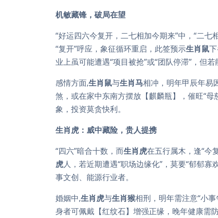
机敏藏锋，破局在望
“好运四六今复开，二七相加今期来”中，“二七
“复开”呼应，象征循环重启，此签预示
生肖鼠
下
业上虽可能遭遇“项目被抢”或“团队停滞”，但
感情方面,
生肖鼠
与
生肖马
相冲，明年甲辰年易
煞，或在家中东南方摆放【麒麟瓶】，催旺“母慈
象，投资莫贪快利。
生肖虎：威中藏险，贵人提携
“四六”暗合十数，而
生肖虎
在五行属木，逢“今
虎
人，若近期遭遇“职场边缘化”，莫要“郁郁寡
事文创、能源行业者。
婚姻中,
生肖虎
与
生肖猴
相刑，明年需注意“小
身者可佩戴【红纹石】增强正缘，晚年健康需